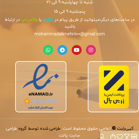
شنبه تا چهارشنبه 9 الی 21
پنجشنبه 9 الی 15
در ساعت‌های دیگر،میتوانید از طریق پیام در
تلگرام
یا
واتس‌اپ
در ارتباط
باشید.
mohammadalimehri100@gmail.com
کپی‌رایت
©
تمامی حقوق محفوظ است.
طراحی شده توسط گروه
طراحی
سایت پالت