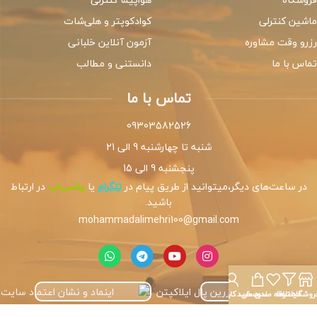
ماشین کنترلی
کوادکوپتر و هلی‌شات
رزرو وقت مشاوره
آزمون آنلاین خلبانی
تماس با ما
دانستنی و مطالب
تماس با ما
09303582526
شنبه تا چهارشنبه 9 الی 21
پنجشنبه 9 الی 15
در ساعت‌های دیگر،میتوانید از طریق پیام در
تلگرام
یا
واتس‌اپ
در ارتباط
باشید.
mohammadalimehri100@gmail.com
روشگاه
فیلترها
علاقه مندی
سبد خرید
حساب کاربری من