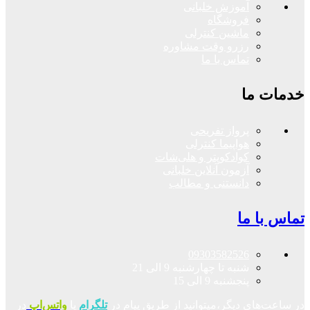
آموزش خلبانی
فروشگاه
ماشین کنترلی
رزرو وقت مشاوره
تماس با ما
خدمات ما
پرواز تفریحی
هواپیما کنترلی
کوادکوپتر و هلی‌شات
آزمون آنلاین خلبانی
دانستنی و مطالب
تماس با ما
09303582526
شنبه تا چهارشنبه 9 الی 21
پنجشنبه 9 الی 15
در ساعت‌های دیگر،میتوانید از طریق پیام در
تلگرام
یا
واتس‌اپ
در