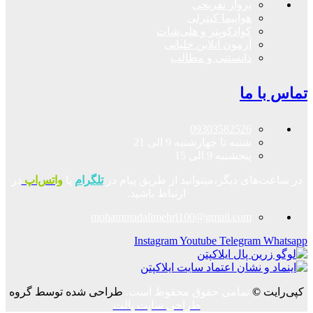
پرواز تفریحی
هواپیما کنترلی
کوادکوپتر و هلی‌شات
آزمون آنلاین خلبانی
دانستنی و مطالب
تماس با ما
09303582526
شنبه تا چهارشنبه 9 الی 21
پنجشنبه 9 الی 15
در ساعت‌های دیگر،میتوانید از طریق پیام در
تلگرام
یا
واتس‌اپ
در
ارتباط باشید.
mohammadalimehri100@gmail.com
Instagram
Youtube
Telegram
Whatsapp
کپی‌رایت
©
تمامی حقوق محفوظ است.
طراحی شده توسط گروه
طراحی سایت پالت