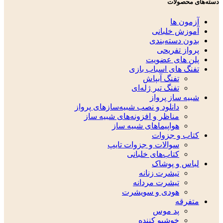
دسته‌های محصولات
آزمون ها
آموزش خلبانی
بدون دسته‌بندی
پرواز تفریحی
پلن های عضویت
تفنگ های اسباب بازی
تفنگ آبپاش
تفنگ تیر ژله‌ای
شبیه ساز پرواز
دانلود و نصب شبیه‌سازهای پرواز
مناظر و افزونه‌های شبیه ساز
هواپیماهای شبیه ساز
کتاب و جزوات
سوالات و جزوات تایپ
کتاب‌های خلبانی
لباس و پوشاک
تیشرت زنانه
تیشرت مردانه
هودی و سویشرت
متفرقه
پد موس
خوشبو کننده