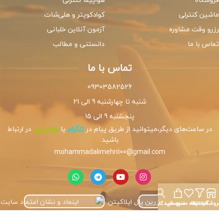
ماشین کنترلی
کوادکوپتر و هلی‌شات
رزرو وقت مشاوره
آزمون آنلاین خلبانی
تماس با ما
دانستنی و مطالب
تماس با ما
09303582526
شنبه تا چهارشنبه 9 الی 21
پنجشنبه 9 الی 15
در ساعت‌های دیگر،میتوانید از طریق پیام در
تلگرام
یا
واتس‌اپ
در ارتباط
باشید.
mohammadalimehri100@gmail.com
روشگاه
فیلترها
علاقه مندی
سبد خرید
حساب کاربری من