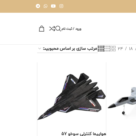
ورود / ثبت نام
24
18
هواپیما کنترلی سوخو 57