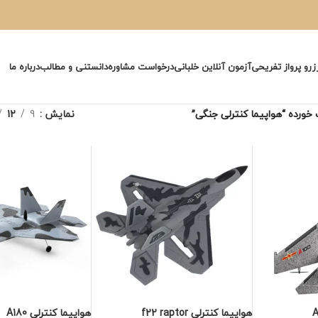
زرو پرواز تفریحی
آزمون آنلاین خلبانی
درخواست مشاوره
دانستنی و مطالب
درباره ما
رده “هواپیما کنترلی جنگی”
نمایش
9
12
هواپیما کنترلی f22 raptor
هواپیما کنترلی A180