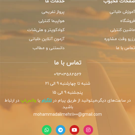
صفحات محبوب
خدمات ما
آموزش خلبانی
پرواز تفریحی
فروشگاه
هواپیما کنترلی
ماشین کنترلی
کوادکوپتر و هلی‌شات
رزرو وقت مشاوره
آزمون آنلاین خلبانی
تماس با ما
دانستنی و مطالب
تماس با ما
09303582526
شنبه تا چهارشنبه 9 الی 21
پنجشنبه 9 الی 15
در ساعت‌های دیگر،میتوانید از طریق پیام در
تلگرام
یا
واتس‌اپ
در ارتباط
باشید.
mohammadalimehri100@gmail.com