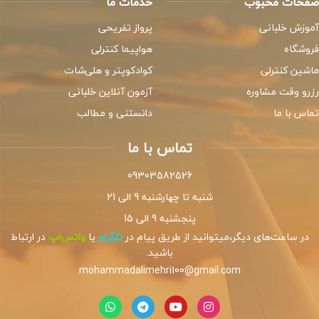
صفحات محبوب
خدمات ما
آموزش خلبانی
پرواز تفریحی
فروشگاه
هواپیما کنترلی
ماشین کنترلی
کوادکوپتر و هلی‌شات
رزرو وقت مشاوره
آزمون آنلاین خلبانی
تماس با ما
دانستنی و مطالب
تماس با ما
09303582526
شنبه تا چهارشنبه 9 الی 21
پنجشنبه 9 الی 15
در ساعت‌های دیگر،میتوانید از طریق پیام در
تلگرام
یا
واتس‌اپ
در ارتباط
باشید.
mohammadalimehri100@gmail.com