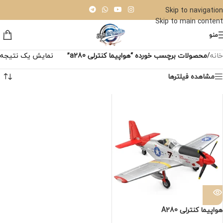
Skip to navigation
Skip to main content
منو
خانه
/
محصولات برچسب خورده “هواپیما کنترلی a280”
نمایش یک نتیجه
مشاهده فیلترها
هواپیما کنترلی A280