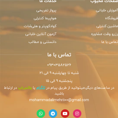
صفحات محبوب
خدمات ما
آموزش خلبانی
پرواز تفریحی
فروشگاه
هواپیما کنترلی
ماشین کنترلی
کوادکوپتر و هلی‌شات
رزرو وقت مشاوره
آزمون آنلاین خلبانی
تماس با ما
دانستنی و مطالب
تماس با ما
09303582526
شنبه تا چهارشنبه 9 الی 21
پنجشنبه 9 الی 15
در ساعت‌های دیگر،میتوانید از طریق پیام در
تلگرام
یا
واتس‌اپ
در ارتباط
باشید.
mohammadalimehri100@gmail.com