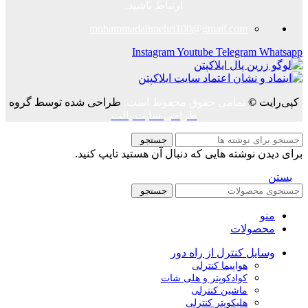
ارتباط باشید.
mohammadalimehri100@gmail.com
Instagram
Youtube
Telegram
Whatsapp
کپی‌رایت
©
تمامی حقوق محفوظ است.
طراحی شده توسط گروه
طراحی سایت پالت
جستجو
برای دیدن نوشته هایی که دنبال آن هستید تایپ کنید.
بستن
جستجو
منو
محصولات
وسایل کنترل از راه دور
هواپیما کنترلی
کوادکوپتر و هلی شات
ماشین کنترلی
هلیکوپتر کنترلی