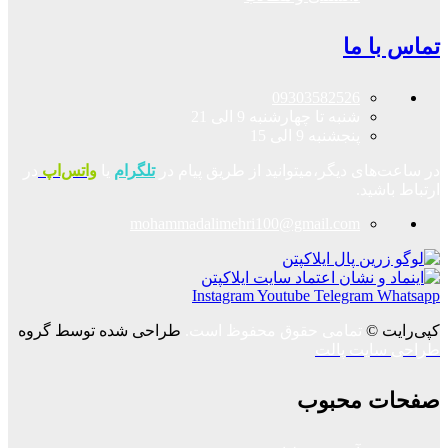
تماس با ما
09303582526
شنبه تا چهارشنبه 9 الی 21
پنجشنبه 9 الی 15
در ساعت‌های دیگر،میتوانید از طریق پیام در
تلگرام
یا
واتس‌اپ
در
ارتباط باشید.
mohammadalimehri100@gmail.com
Instagram
Youtube
Telegram
Whatsapp
کپی‌رایت ©
تمامی حقوق محفوظ است.
طراحی شده توسط گروه
طراحی سایت پالت
صفحات محبوب