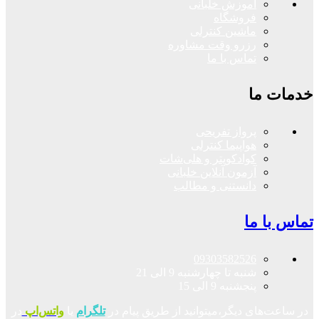
آموزش خلبانی
فروشگاه
ماشین کنترلی
رزرو وقت مشاوره
تماس با ما
خدمات ما
پرواز تفریحی
هواپیما کنترلی
کوادکوپتر و هلی‌شات
آزمون آنلاین خلبانی
دانستنی و مطالب
تماس با ما
09303582526
شنبه تا چهارشنبه 9 الی 21
پنجشنبه 9 الی 15
در ساعت‌های دیگر،میتوانید از طریق پیام در
تلگرام
یا
واتس‌اپ
در