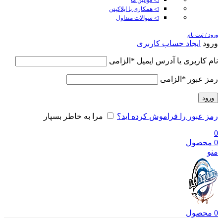
◁ همکاری با ایلاکپتن
◁ سوالات متداول
ورود / ثبت نام
ورود
ایجاد حساب کاربری
نام کاربری یا آدرس ایمیل
*
الزامی
رمز عبور
*
الزامی
ورود
رمز عبور را فراموش کرده اید؟
مرا به خاطر بسپار
0
0
محصول
منو
0
محصول