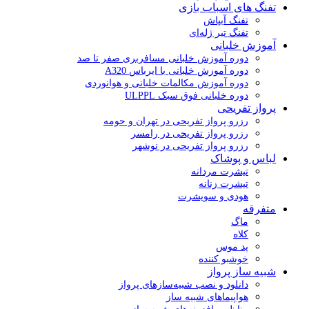
تفنگ های اسباب بازی
تفنگ آبپاش
تفنگ تیر ژله‌ای
آموزش خلبانی
دوره آموزش خلبانی مسافربری صفر تا صد
دوره آموزش خلبانی با ایرباس A320
دوره آموزش مکالمات خلبانی و هوانوردی
دوره خلبانی فوق سبک ULPPL
پرواز تفریحی
رزرو پرواز تفریحی در تهران و حومه
رزرو پرواز تفریحی در رامسر
رزرو پرواز تفریحی در نوشهر
لباس و پوشاک
تیشرت مردانه
تیشرت زنانه
هودی و سویشرت
متفرقه
ماگ
کلاه
پد موس
خوشبو کننده
شبیه ساز پرواز
دانلود و نصب شبیه‌سازهای پرواز
هواپیماهای شبیه ساز