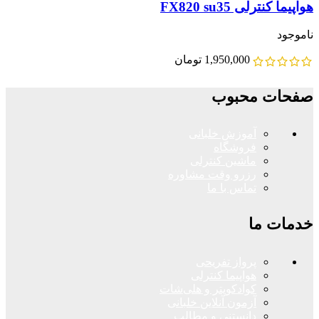
هواپیما کنترلی FX820 su35
ناموجود
1,950,000
تومان
صفحات محبوب
آموزش خلبانی
فروشگاه
ماشین کنترلی
رزرو وقت مشاوره
تماس با ما
خدمات ما
پرواز تفریحی
هواپیما کنترلی
کوادکوپتر و هلی‌شات
آزمون آنلاین خلبانی
دانستنی و مطالب