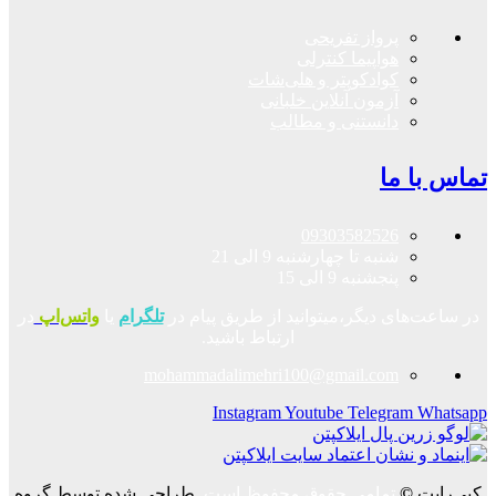
پرواز تفریحی
هواپیما کنترلی
کوادکوپتر و هلی‌شات
آزمون آنلاین خلبانی
دانستنی و مطالب
تماس با ما
09303582526
شنبه تا چهارشنبه 9 الی 21
پنجشنبه 9 الی 15
در ساعت‌های دیگر،میتوانید از طریق پیام در
تلگرام
یا
واتس‌اپ
در
ارتباط باشید.
mohammadalimehri100@gmail.com
Instagram
Youtube
Telegram
Whatsapp
کپی‌رایت
©
تمامی حقوق محفوظ است.
طراحی شده توسط گروه