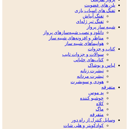
پلن های عضویت
تفنگ های اسباب بازی
تفنگ آبپاش
تفنگ تیر ژله‌ای
شبیه ساز پرواز
دانلود و نصب شبیه‌سازهای پرواز
مناظر و افزونه‌های شبیه ساز
هواپیماهای شبیه ساز
کتاب و جزوات
سوالات و جزوات تایپ
کتاب‌های خلبانی
لباس و پوشاک
تیشرت زنانه
تیشرت مردانه
هودی و سویشرت
متفرقه
پد موس
خوشبو کننده
کلاه
ماگ
متفرقه
وسایل کنترل از راه دور
کوادکوپتر و هلی شات