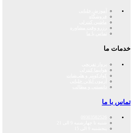
آموزش خلبانی
فروشگاه
ماشین کنترلی
رزرو وقت مشاوره
تماس با ما
خدمات ما
پرواز تفریحی
هواپیما کنترلی
کوادکوپتر و هلی‌شات
آزمون آنلاین خلبانی
دانستنی و مطالب
تماس با ما
09303582526
شنبه تا چهارشنبه 9 الی 21
پنجشنبه 9 الی 15