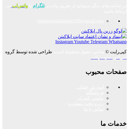
در ساعت‌های دیگر،میتوانید از طریق پیام در
تلگرام
یا
واتس‌اپ
در
ارتباط باشید.
mohammadalimehri100@gmail.com
Instagram
Youtube
Telegram
Whatsapp
کپی‌رایت ©
تمامی حقوق محفوظ است.
طراحی شده توسط گروه
طراحی سایت پالت
صفحات محبوب
آموزش خلبانی
فروشگاه
ماشین کنترلی
رزرو وقت مشاوره
تماس با ما
خدمات ما