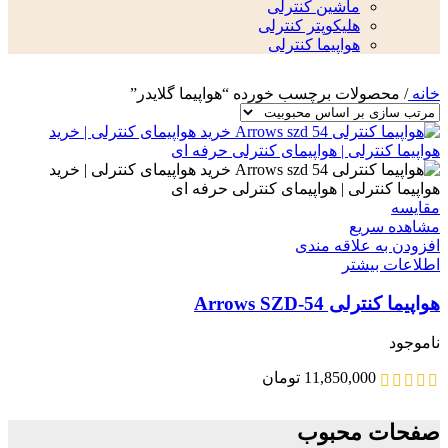
ماشین کنترلی
هلیکوپتر کنترلی
هواپیما کنترلی
خانه
/
محصولات برچسب خورده “هواپیما گلایدر”
مقایسه
مشاهده سریع
افزودن به علاقه مندی
اطلاعات بیشتر
هواپیما کنترلی Arrows SZD-54
ناموجود
11,850,000
تومان
صفحات محبوب