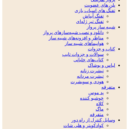
پلن های عضویت
تفنگ های اسباب بازی
تفنگ آبپاش
تفنگ تیر ژله‌ای
شبیه ساز پرواز
دانلود و نصب شبیه‌سازهای پرواز
مناظر و افزونه‌های شبیه ساز
هواپیماهای شبیه ساز
کتاب و جزوات
سوالات و جزوات تایپ
کتاب‌های خلبانی
لباس و پوشاک
تیشرت زنانه
تیشرت مردانه
هودی و سویشرت
متفرقه
پد موس
خوشبو کننده
کلاه
ماگ
متفرقه
وسایل کنترل از راه دور
کوادکوپتر و هلی شات