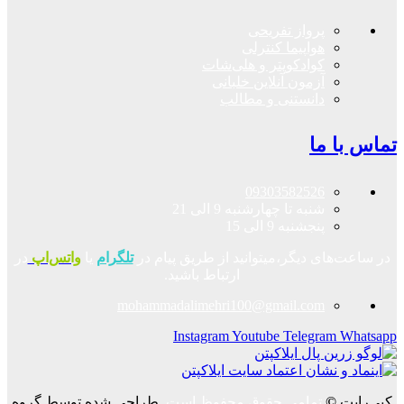
پرواز تفریحی
هواپیما کنترلی
کوادکوپتر و هلی‌شات
آزمون آنلاین خلبانی
دانستنی و مطالب
تماس با ما
09303582526
شنبه تا چهارشنبه 9 الی 21
پنجشنبه 9 الی 15
در ساعت‌های دیگر،میتوانید از طریق پیام در
تلگرام
یا
واتس‌اپ
در
ارتباط باشید.
mohammadalimehri100@gmail.com
Instagram
Youtube
Telegram
Whatsapp
کپی‌رایت
©
تمامی حقوق محفوظ است.
طراحی شده توسط گروه