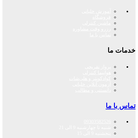
آموزش خلبانی
فروشگاه
ماشین کنترلی
رزرو وقت مشاوره
تماس با ما
خدمات ما
پرواز تفریحی
هواپیما کنترلی
کوادکوپتر و هلی‌شات
آزمون آنلاین خلبانی
دانستنی و مطالب
تماس با ما
09303582526
شنبه تا چهارشنبه 9 الی 21
پنجشنبه 9 الی 15