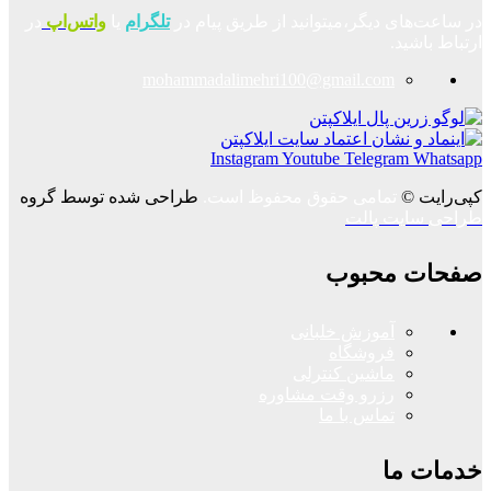
در ساعت‌های دیگر،میتوانید از طریق پیام در
تلگرام
یا
واتس‌اپ
در
ارتباط باشید.
mohammadalimehri100@gmail.com
Instagram
Youtube
Telegram
Whatsapp
کپی‌رایت ©
تمامی حقوق محفوظ است.
طراحی شده توسط گروه
طراحی سایت پالت
صفحات محبوب
آموزش خلبانی
فروشگاه
ماشین کنترلی
رزرو وقت مشاوره
تماس با ما
خدمات ما