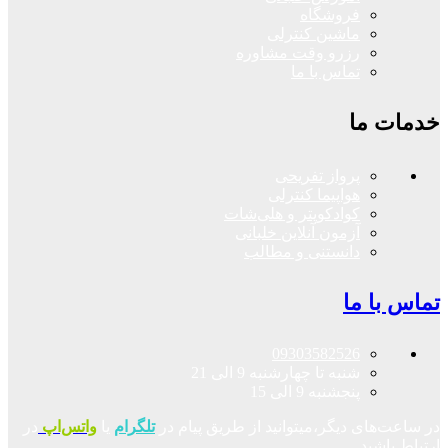
فروشگاه
ماشین کنترلی
رزرو وقت مشاوره
تماس با ما
خدمات ما
پرواز تفریحی
هواپیما کنترلی
کوادکوپتر و هلی‌شات
آزمون آنلاین خلبانی
دانستنی و مطالب
تماس با ما
09303582526
شنبه تا چهارشنبه 9 الی 21
پنجشنبه 9 الی 15
در ساعت‌های دیگر،میتوانید از طریق پیام در
تلگرام
یا
واتس‌اپ
در
ارتباط باشید.