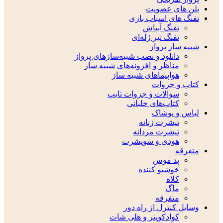
پلن های عضویت
تفنگ های اسباب بازی
تفنگ آبپاش
تفنگ تیر ژله‌ای
شبیه ساز پرواز
دانلود و نصب شبیه‌سازهای پرواز
مناظر و افزونه‌های شبیه ساز
هواپیماهای شبیه ساز
کتاب و جزوات
سوالات و جزوات تایپ
کتاب‌های خلبانی
لباس و پوشاک
تیشرت زنانه
تیشرت مردانه
هودی و سویشرت
متفرقه
پد موس
خوشبو کننده
کلاه
ماگ
متفرقه
وسایل کنترل از راه دور
کوادکوپتر و هلی شات