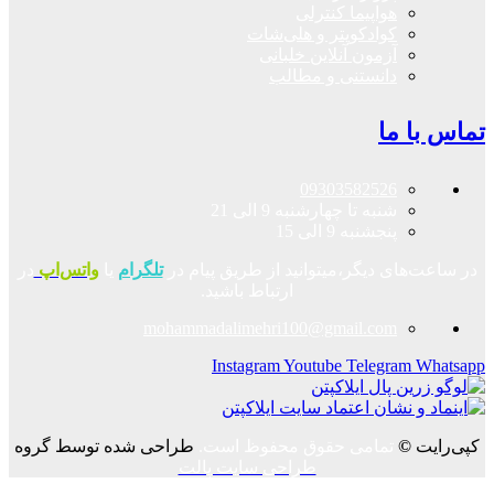
هواپیما کنترلی
کوادکوپتر و هلی‌شات
آزمون آنلاین خلبانی
دانستنی و مطالب
تماس با ما
09303582526
شنبه تا چهارشنبه 9 الی 21
پنجشنبه 9 الی 15
در ساعت‌های دیگر،میتوانید از طریق پیام در
تلگرام
یا
واتس‌اپ
در
ارتباط باشید.
mohammadalimehri100@gmail.com
Instagram
Youtube
Telegram
Whatsapp
کپی‌رایت
©
تمامی حقوق محفوظ است.
طراحی شده توسط گروه
طراحی سایت پالت