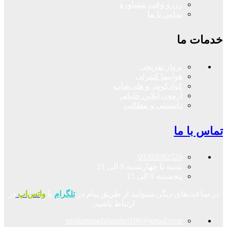
رزرو وقت مشاوره
تماس با ما
خدمات ما
پرواز تفریحی
هواپیما کنترلی
کوادکوپتر و هلی‌شات
آزمون آنلاین خلبانی
دانستنی و مطالب
تماس با ما
09303582526
شنبه تا چهارشنبه 9 الی 21
پنجشنبه 9 الی 15
در ساعت‌های دیگر،میتوانید از طریق پیام در
تلگرام
یا
واتس‌اپ
در
ارتباط باشید.
mohammadalimehri100@gmail.com