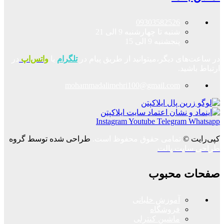
09303582526
شنبه تا چهارشنبه 9 الی 21
پنجشنبه 9 الی 15
در ساعت‌های دیگر،میتوانید از طریق پیام در
تلگرام
یا
واتس‌اپ
در
ارتباط باشید.
mohammadalimehri100@gmail.com
Instagram
Youtube
Telegram
Whatsapp
کپی‌رایت ©
تمامی حقوق محفوظ است.
طراحی شده توسط گروه
طراحی سایت پالت
صفحات محبوب
آموزش خلبانی
فروشگاه
ماشین کنترلی