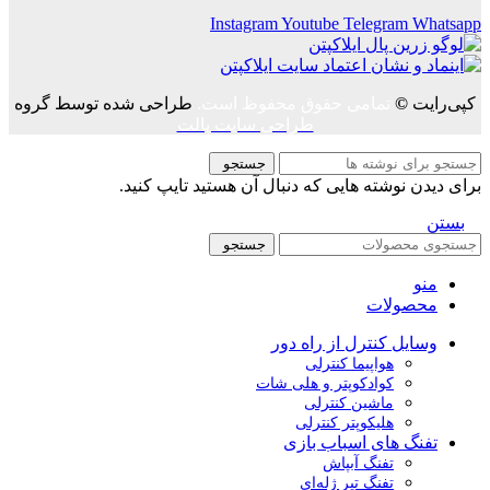
Instagram
Youtube
Telegram
Whatsapp
کپی‌رایت
©
تمامی حقوق محفوظ است.
طراحی شده توسط گروه
طراحی سایت پالت
جستجو
برای دیدن نوشته هایی که دنبال آن هستید تایپ کنید.
بستن
جستجو
منو
محصولات
وسایل کنترل از راه دور
هواپیما کنترلی
کوادکوپتر و هلی شات
ماشین کنترلی
هلیکوپتر کنترلی
تفنگ های اسباب بازی
تفنگ آبپاش
تفنگ تیر ژله‌ای