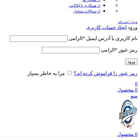
◁ همکاری با ایلاکپتن
◁ سوالات متداول
ورود / ثبت نام
ورود
ایجاد حساب کاربری
نام کاربری یا آدرس ایمیل
*
الزامی
رمز عبور
*
الزامی
ورود
رمز عبور را فراموش کرده اید؟
مرا به خاطر بسپار
0
0
محصول
منو
0
محصول