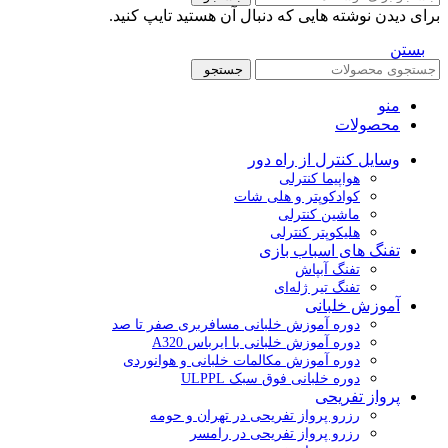
برای دیدن نوشته هایی که دنبال آن هستید تایپ کنید.
بستن
جستجو
منو
محصولات
وسایل کنترل از راه دور
هواپیما کنترلی
کوادکوپتر و هلی شات
ماشین کنترلی
هلیکوپتر کنترلی
تفنگ های اسباب بازی
تفنگ آبپاش
تفنگ تیر ژله‌ای
آموزش خلبانی
دوره آموزش خلبانی مسافربری صفر تا صد
دوره آموزش خلبانی با ایرباس A320
دوره آموزش مکالمات خلبانی و هوانوردی
دوره خلبانی فوق سبک ULPPL
پرواز تفریحی
رزرو پرواز تفریحی در تهران و حومه
رزرو پرواز تفریحی در رامسر