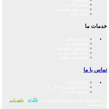
ماشین کنترلی
رزرو وقت مشاوره
تماس با ما
خدمات ما
پرواز تفریحی
هواپیما کنترلی
کوادکوپتر و هلی‌شات
آزمون آنلاین خلبانی
دانستنی و مطالب
تماس با ما
09303582526
شنبه تا چهارشنبه 9 الی 21
پنجشنبه 9 الی 15
در ساعت‌های دیگر،میتوانید از طریق پیام در
تلگرام
یا
واتس‌اپ
در
ارتباط باشید.