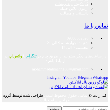
کوادکوپتر و هلی‌شات
آزمون آنلاین خلبانی
دانستنی و مطالب
تماس با ما
09303582526
شنبه تا چهارشنبه 9 الی 21
پنجشنبه 9 الی 15
در ساعت‌های دیگر،میتوانید از طریق پیام در
تلگرام
یا
واتس‌اپ
در
ارتباط باشید.
mohammadalimehri100@gmail.com
Instagram
Youtube
Telegram
Whatsapp
کپی‌رایت
©
تمامی حقوق محفوظ است.
طراحی شده توسط گروه
طراحی سایت پالت
جستجو