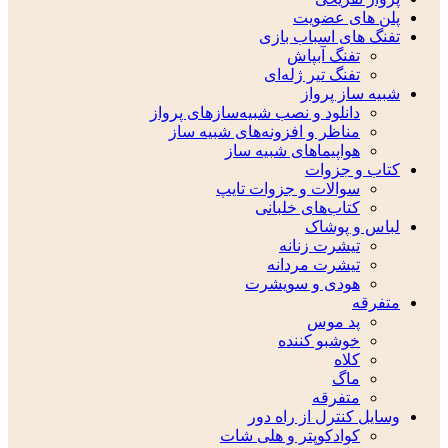
پلن های عضویت
تفنگ های اسباب بازی
تفنگ آبپاش
تفنگ تیر ژله‌ای
شبیه ساز پرواز
دانلود و نصب شبیه‌سازهای پرواز
مناظر و افزونه‌های شبیه ساز
هواپیماهای شبیه ساز
کتاب و جزوات
سوالات و جزوات تایپ
کتاب‌های خلبانی
لباس و پوشاک
تیشرت زنانه
تیشرت مردانه
هودی و سویشرت
متفرقه
پد موس
خوشبو کننده
کلاه
ماگ
متفرقه
وسایل کنترل از راه دور
کوادکوپتر و هلی شات