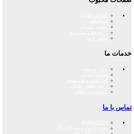
آموزش خلبانی
فروشگاه
ماشین کنترلی
رزرو وقت مشاوره
تماس با ما
خدمات ما
پرواز تفریحی
هواپیما کنترلی
کوادکوپتر و هلی‌شات
آزمون آنلاین خلبانی
دانستنی و مطالب
تماس با ما
09303582526
شنبه تا چهارشنبه 9 الی 21
پنجشنبه 9 الی 15