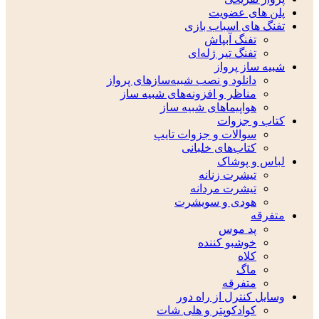
پلن های عضویت
تفنگ های اسباب بازی
تفنگ آبپاش
تفنگ تیر ژله‌ای
شبیه ساز پرواز
دانلود و نصب شبیه‌سازهای پرواز
مناظر و افزونه‌های شبیه ساز
هواپیماهای شبیه ساز
کتاب و جزوات
سوالات و جزوات تایپ
کتاب‌های خلبانی
لباس و پوشاک
تیشرت زنانه
تیشرت مردانه
هودی و سویشرت
متفرقه
پد موس
خوشبو کننده
کلاه
ماگ
متفرقه
وسایل کنترل از راه دور
کوادکوپتر و هلی شات