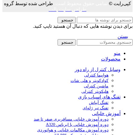
کپی‌رایت
©
تمامی حقوق محفوظ است.
طراحی شده توسط گروه
طراحی سایت پالت
جستجو
برای دیدن نوشته هایی که دنبال آن هستید تایپ کنید.
بستن
جستجو
منو
محصولات
وسایل کنترل از راه دور
هواپیما کنترلی
کوادکوپتر و هلی شات
ماشین کنترلی
هلیکوپتر کنترلی
تفنگ های اسباب بازی
تفنگ آبپاش
تفنگ تیر ژله‌ای
آموزش خلبانی
دوره آموزش خلبانی مسافربری صفر تا صد
دوره آموزش خلبانی با ایرباس A320
دوره آموزش مکالمات خلبانی و هوانوردی