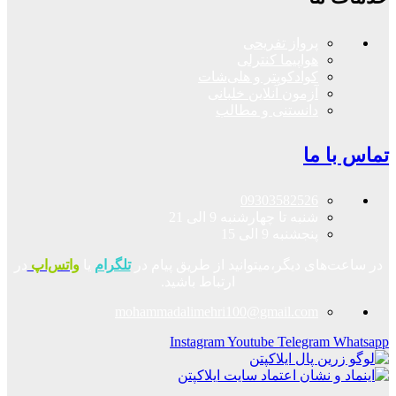
پرواز تفریحی
هواپیما کنترلی
کوادکوپتر و هلی‌شات
آزمون آنلاین خلبانی
دانستنی و مطالب
تماس با ما
09303582526
شنبه تا چهارشنبه 9 الی 21
پنجشنبه 9 الی 15
در ساعت‌های دیگر،میتوانید از طریق پیام در
تلگرام
یا
واتس‌اپ
در
ارتباط باشید.
mohammadalimehri100@gmail.com
Instagram
Youtube
Telegram
Whatsapp