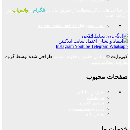
در ساعت‌های دیگر،میتوانید از طریق پیام در
تلگرام
یا
واتس‌اپ
در
ارتباط باشید.
mohammadalimehri100@gmail.com
Instagram
Youtube
Telegram
Whatsapp
کپی‌رایت ©
تمامی حقوق محفوظ است.
طراحی شده توسط گروه
طراحی سایت پالت
صفحات محبوب
آموزش خلبانی
فروشگاه
ماشین کنترلی
رزرو وقت مشاوره
تماس با ما
خدمات ما