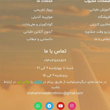
صفحات محبوب
خدمات ما
آموزش خلبانی
پرواز تفریحی
فروشگاه
هواپیما کنترلی
ماشین کنترلی
کوادکوپتر و هلی‌شات
رزرو وقت مشاوره
آزمون آنلاین خلبانی
تماس با ما
دانستنی و مطالب
تماس با ما
09303582526
شنبه تا چهارشنبه 9 الی 21
پنجشنبه 9 الی 15
در ساعت‌های دیگر،میتوانید از طریق پیام در
تلگرام
یا
واتس‌اپ
در ارتباط
باشید.
mohammadalimehri100@gmail.com