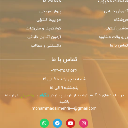
صفحات محبوب
خدمات ما
آموزش خلبانی
پرواز تفریحی
فروشگاه
هواپیما کنترلی
ماشین کنترلی
کوادکوپتر و هلی‌شات
رزرو وقت مشاوره
آزمون آنلاین خلبانی
تماس با ما
دانستنی و مطالب
تماس با ما
09303582526
شنبه تا چهارشنبه 9 الی 21
پنجشنبه 9 الی 15
در ساعت‌های دیگر،میتوانید از طریق پیام در
تلگرام
یا
واتس‌اپ
در ارتباط
باشید.
mohammadalimehri100@gmail.com