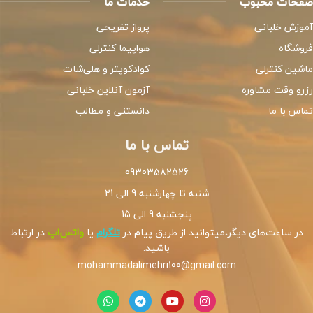
صفحات محبوب
خدمات ما
آموزش خلبانی
پرواز تفریحی
فروشگاه
هواپیما کنترلی
ماشین کنترلی
کوادکوپتر و هلی‌شات
رزرو وقت مشاوره
آزمون آنلاین خلبانی
تماس با ما
دانستنی و مطالب
تماس با ما
09303582526
شنبه تا چهارشنبه 9 الی 21
پنجشنبه 9 الی 15
در ساعت‌های دیگر،میتوانید از طریق پیام در
تلگرام
یا
واتس‌اپ
در ارتباط
باشید.
mohammadalimehri100@gmail.com