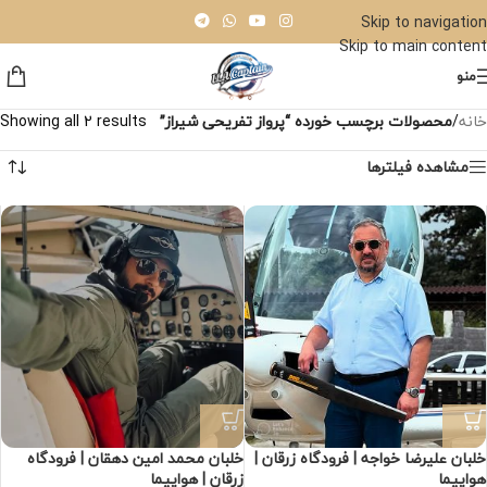
Skip to navigation
Skip to main content
منو
خانه
/
محصولات برچسب خورده “پرواز تفریحی شیراز”
Showing all 2 results
مشاهده فیلترها
خلبان علیرضا خواجه | فرودگاه زرقان |
خلبان محمد امین دهقان | فرودگاه
هواپیما
زرقان | هواپیما