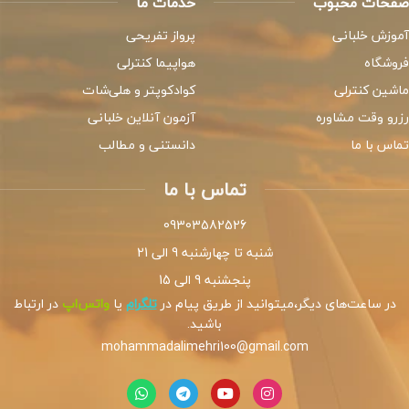
صفحات محبوب
خدمات ما
آموزش خلبانی
پرواز تفریحی
فروشگاه
هواپیما کنترلی
ماشین کنترلی
کوادکوپتر و هلی‌شات
رزرو وقت مشاوره
آزمون آنلاین خلبانی
تماس با ما
دانستنی و مطالب
تماس با ما
09303582526
شنبه تا چهارشنبه 9 الی 21
پنجشنبه 9 الی 15
در ساعت‌های دیگر،میتوانید از طریق پیام در
تلگرام
یا
واتس‌اپ
در ارتباط
باشید.
mohammadalimehri100@gmail.com