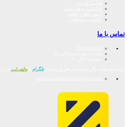
هواپیما کنترلی
کوادکوپتر و هلی‌شات
آزمون آنلاین خلبانی
دانستنی و مطالب
تماس با ما
09303582526
شنبه تا چهارشنبه 9 الی 21
پنجشنبه 9 الی 15
در ساعت‌های دیگر،میتوانید از طریق پیام در
تلگرام
یا
واتس‌اپ
در ارت
mohammadalimehri100@gmail.com