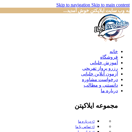
Skip to navigation
Skip to main content
به وب سایت ایلاپکتن خوش آمدید...
خانه
فروشگاه
آموزش خلبانی
رزرو پرواز تفریحی
آزمون آنلاین خلبانی
درخواست مشاوره
دانستنی و مطالب
درباره ما
مجموعه ایلاکپتن
◁ درباره ما
◁ تماس با ما
◁ قوانین ما