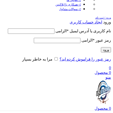
◁ همکاری با ایلاکپتن
◁ سوالات متداول
ورود / ثبت نام
ورود
ایجاد حساب کاربری
نام کاربری یا آدرس ایمیل
*
الزامی
رمز عبور
*
الزامی
ورود
رمز عبور را فراموش کرده اید؟
مرا به خاطر بسپار
0
0
محصول
منو
0
محصول