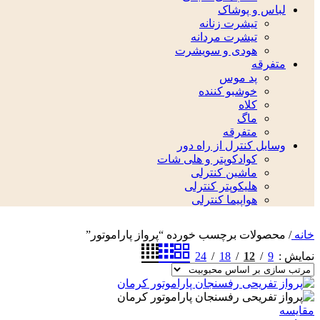
لباس و پوشاک
تیشرت زنانه
تیشرت مردانه
هودی و سویشرت
متفرقه
پد موس
خوشبو کننده
کلاه
ماگ
متفرقه
وسایل کنترل از راه دور
کوادکوپتر و هلی شات
ماشین کنترلی
هلیکوپتر کنترلی
هواپیما کنترلی
خانه
/
محصولات برچسب خورده “پرواز پاراموتور”
24
18
12
9
نمایش
مقایسه