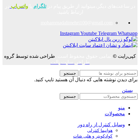
در ساعت‌های دیگر،میتوانید از طریق پیام در
تلگرام
یا
واتس‌اپ
در
ارتباط باشید.
mohammadalimehri100@gmail.com
Instagram
Youtube
Telegram
Whatsapp
کپی‌رایت
©
تمامی حقوق محفوظ است.
طراحی شده توسط گروه
طراحی سایت پالت
جستجو
برای دیدن نوشته هایی که دنبال آن هستید تایپ کنید.
بستن
جستجو
منو
محصولات
وسایل کنترل از راه دور
هواپیما کنترلی
کوادکوپتر و هلی شات