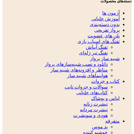
دسته‌های محصولات
آزمون ها
آموزش خلبانی
بدون دسته‌بندی
پرواز تفریحی
پلن های عضویت
تفنگ های اسباب بازی
تفنگ آبپاش
تفنگ تیر ژله‌ای
شبیه ساز پرواز
دانلود و نصب شبیه‌سازهای پرواز
مناظر و افزونه‌های شبیه ساز
هواپیماهای شبیه ساز
کتاب و جزوات
سوالات و جزوات تایپ
کتاب‌های خلبانی
لباس و پوشاک
تیشرت زنانه
تیشرت مردانه
هودی و سویشرت
متفرقه
پد موس
خوشبو کننده