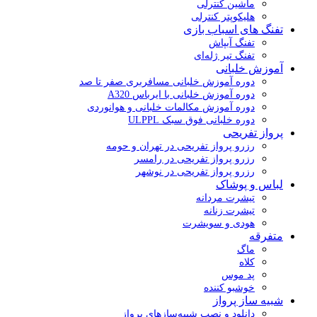
ماشین کنترلی
هلیکوپتر کنترلی
تفنگ های اسباب بازی
تفنگ آبپاش
تفنگ تیر ژله‌ای
آموزش خلبانی
دوره آموزش خلبانی مسافربری صفر تا صد
دوره آموزش خلبانی با ایرباس A320
دوره آموزش مکالمات خلبانی و هوانوردی
دوره خلبانی فوق سبک ULPPL
پرواز تفریحی
رزرو پرواز تفریحی در تهران و حومه
رزرو پرواز تفریحی در رامسر
رزرو پرواز تفریحی در نوشهر
لباس و پوشاک
تیشرت مردانه
تیشرت زنانه
هودی و سویشرت
متفرقه
ماگ
کلاه
پد موس
خوشبو کننده
شبیه ساز پرواز
دانلود و نصب شبیه‌سازهای پرواز