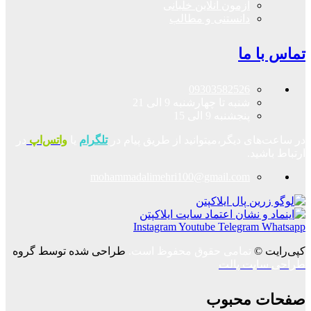
آزمون آنلاین خلبانی
دانستنی و مطالب
تماس با ما
09303582526
شنبه تا چهارشنبه 9 الی 21
پنجشنبه 9 الی 15
در ساعت‌های دیگر،میتوانید از طریق پیام در
تلگرام
یا
واتس‌اپ
در
ارتباط باشید.
mohammadalimehri100@gmail.com
Instagram
Youtube
Telegram
Whatsapp
کپی‌رایت ©
تمامی حقوق محفوظ است.
طراحی شده توسط گروه
طراحی سایت پالت
صفحات محبوب