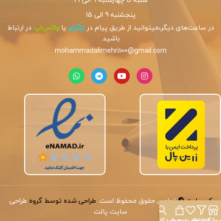
پنجشنبه 9 الی 15
در ساعت‌های دیگر،میتوانید از طریق پیام در
تلگرام
یا
واتس‌اپ
در ارتباط
باشید.
mohammadalimehri100@gmail.com
کپی‌رایت
©
تمامی حقوق محفوظ است.
طراحی شده توسط گروه
طراحی
سایت پالت
روشگاه
فیلترها
علاقه مندی
سبد خرید
حساب کاربری من