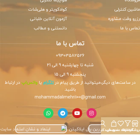
ماشین کنترلی
کوادکوپتر و هلی‌شات
رزرو وقت مشاوره
آزمون آنلاین خلبانی
تماس با ما
دانستنی و مطالب
تماس با ما
09303582526
شنبه تا چهارشنبه 9 الی 21
پنجشنبه 9 الی 15
در ساعت‌های دیگر،میتوانید از طریق پیام در
تلگرام
یا
واتس‌اپ
در ارتباط
باشید.
mohammadalimehri100@gmail.com
روشگاه
فیلترها
علاقه مندی
سبد خرید
حساب کاربری من