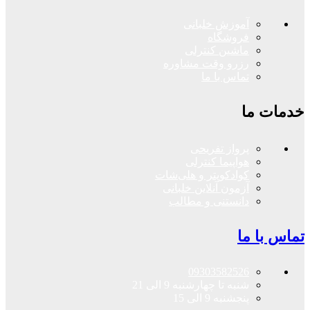
آموزش خلبانی
فروشگاه
ماشین کنترلی
رزرو وقت مشاوره
تماس با ما
خدمات ما
پرواز تفریحی
هواپیما کنترلی
کوادکوپتر و هلی‌شات
آزمون آنلاین خلبانی
دانستنی و مطالب
تماس با ما
09303582526
شنبه تا چهارشنبه 9 الی 21
پنجشنبه 9 الی 15