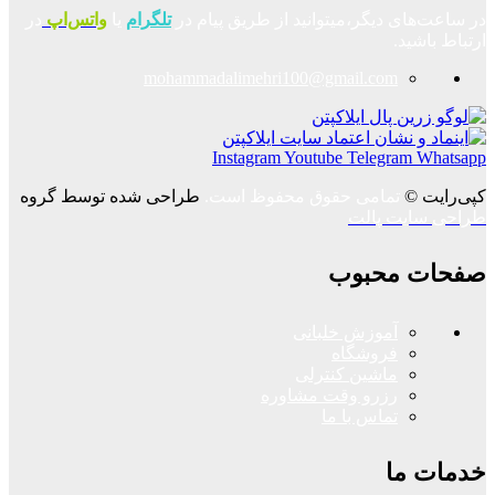
در ساعت‌های دیگر،میتوانید از طریق پیام در
تلگرام
یا
واتس‌اپ
در
ارتباط باشید.
mohammadalimehri100@gmail.com
Instagram
Youtube
Telegram
Whatsapp
کپی‌رایت ©
تمامی حقوق محفوظ است.
طراحی شده توسط گروه
طراحی سایت پالت
صفحات محبوب
آموزش خلبانی
فروشگاه
ماشین کنترلی
رزرو وقت مشاوره
تماس با ما
خدمات ما