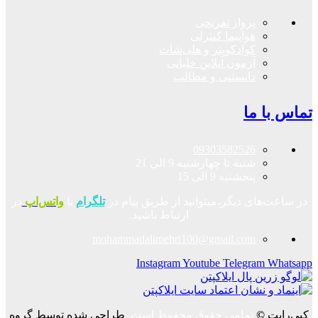
پرواز تفریحی
هواپیما کنترلی
کوادکوپتر و هلی‌شات
آزمون آنلاین خلبانی
دانستنی و مطالب
تماس با ما
09303582526
شنبه تا چهارشنبه 9 الی 21
پنجشنبه 9 الی 15
در ساعت‌های دیگر،میتوانید از طریق پیام در
تلگرام
یا
واتس‌اپ
در
ارتباط باشید.
mohammadalimehri100@gmail.com
Instagram
Youtube
Telegram
Whatsapp
کپی‌رایت
©
تمامی حقوق محفوظ است.
طراحی شده توسط گروه