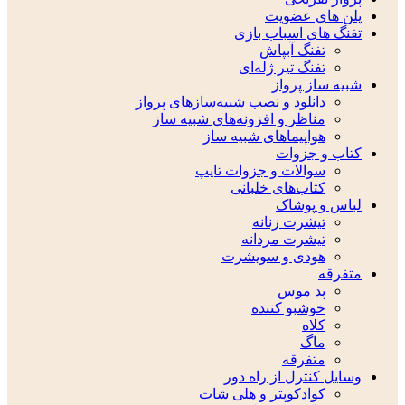
پلن های عضویت
تفنگ های اسباب بازی
تفنگ آبپاش
تفنگ تیر ژله‌ای
شبیه ساز پرواز
دانلود و نصب شبیه‌سازهای پرواز
مناظر و افزونه‌های شبیه ساز
هواپیماهای شبیه ساز
کتاب و جزوات
سوالات و جزوات تایپ
کتاب‌های خلبانی
لباس و پوشاک
تیشرت زنانه
تیشرت مردانه
هودی و سویشرت
متفرقه
پد موس
خوشبو کننده
کلاه
ماگ
متفرقه
وسایل کنترل از راه دور
کوادکوپتر و هلی شات