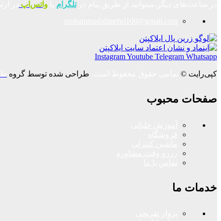
در ساعت‌های دیگر،میتوانید از طریق پیام در
تلگرام
یا
واتس‌اپ
در ارت
mohammadalimehri100@gmail.com
Instagram
Youtube
Telegram
Whatsapp
کپی‌رایت ©
تمامی حقوق محفوظ است.
طراحی شده توسط گروه
طر
صفحات محبوب
آموزش خلبانی
فروشگاه
ماشین کنترلی
رزرو وقت مشاوره
تماس با ما
خدمات ما
پرواز تفریحی