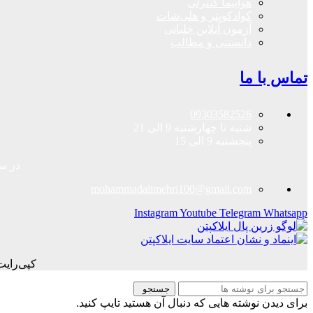
هواپیما کنترلی
کوادکوپتر و هلی‌شات
آزمون آنلاین خلبانی
دانستنی و مطالب
تماس با ما
09303582526
شنبه تا چهارشنبه 9 الی 21
پنجشنبه 9 الی 15
در سا
mohammadalimehri100@gmail.com
Instagram
Youtube
Telegram
Whatsapp
کپی‌رای
جستجو
برای دیدن نوشته هایی که دنبال آن هستید تایپ کنید.