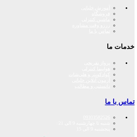
آموزش خلبانی
فروشگاه
ماشین کنترلی
رزرو وقت مشاوره
تماس با ما
خدمات ما
پرواز تفریحی
هواپیما کنترلی
کوادکوپتر و هلی‌شات
آزمون آنلاین خلبانی
دانستنی و مطالب
تماس با ما
09303582526
شنبه تا چهارشنبه 9 الی 21
پنجشنبه 9 الی 15