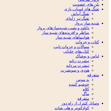
پلن های عضویت
تفنگ های اسباب بازی
تفنگ آبپاش
تفنگ تیر ژله‌ای
شبیه ساز پرواز
دانلود و نصب شبیه‌سازهای پرواز
مناظر و افزونه‌های شبیه ساز
هواپیماهای شبیه ساز
کتاب و جزوات
سوالات و جزوات تایپ
کتاب‌های خلبانی
لباس و پوشاک
تیشرت زنانه
تیشرت مردانه
هودی و سویشرت
متفرقه
پد موس
خوشبو کننده
کلاه
ماگ
متفرقه
وسایل کنترل از راه دور
کوادکوپتر و هلی شات