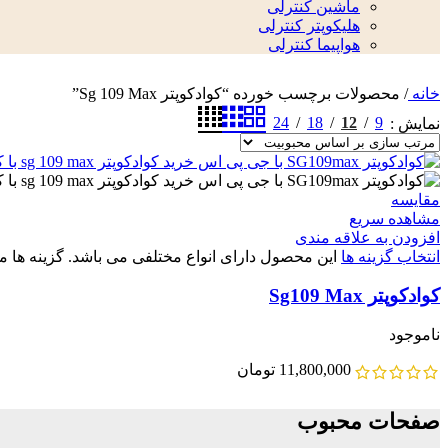
ماشین کنترلی
هلیکوپتر کنترلی
هواپیما کنترلی
خانه
/
محصولات برچسب خورده “کوادکوپتر Sg 109 Max”
24
18
12
9
نمایش
مقایسه
مشاهده سریع
افزودن به علاقه مندی
انتخاب گزینه ها
این محصول دارای انواع مختلفی می باشد. گزینه ه
کوادکوپتر Sg109 Max
ناموجود
11,800,000
تومان
صفحات محبوب