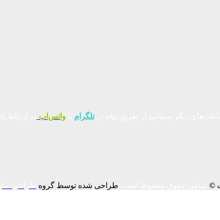
عت‌های دیگر،میتوانید از طریق پیام در
تلگرام
یا
واتس‌اپ
در ارتباط با
ت
©
تمامی حقوق محفوظ است.
طراحی شده توسط گروه
طراحی سای