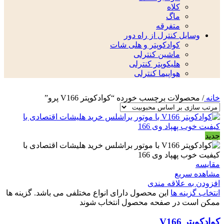
کلاه
ماگ
متفرقه
وسایل کنترل از راه دور
کوادکوپتر و هلی شات
ماشین کنترلی
هلیکوپتر کنترلی
هواپیما کنترلی
خانه
/
محصولات برچسب خورده “کوادکوپتر V166 پرو”
جدید
مقایسه
مشاهده سریع
افزودن به علاقه مندی
انتخاب گزینه ها
این محصول دارای انواع مختلفی می باشد. گزینه ها
ممکن است در صفحه محصول انتخاب شوند
کوادکوپتر V166