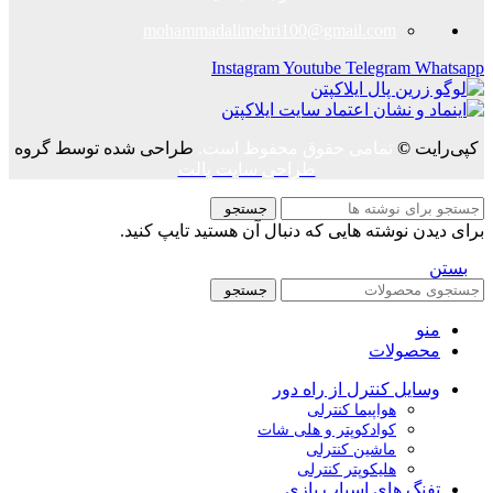
mohammadalimehri100@gmail.com
Instagram
Youtube
Telegram
Whatsapp
کپی‌رایت
©
تمامی حقوق محفوظ است.
طراحی شده توسط گروه
طراحی سایت پالت
جستجو
برای دیدن نوشته هایی که دنبال آن هستید تایپ کنید.
بستن
جستجو
منو
محصولات
وسایل کنترل از راه دور
هواپیما کنترلی
کوادکوپتر و هلی شات
ماشین کنترلی
هلیکوپتر کنترلی
تفنگ های اسباب بازی