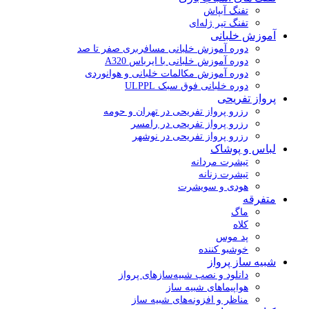
تفنگ آبپاش
تفنگ تیر ژله‌ای
آموزش خلبانی
دوره آموزش خلبانی مسافربری صفر تا صد
دوره آموزش خلبانی با ایرباس A320
دوره آموزش مکالمات خلبانی و هوانوردی
دوره خلبانی فوق سبک ULPPL
پرواز تفریحی
رزرو پرواز تفریحی در تهران و حومه
رزرو پرواز تفریحی در رامسر
رزرو پرواز تفریحی در نوشهر
لباس و پوشاک
تیشرت مردانه
تیشرت زنانه
هودی و سویشرت
متفرقه
ماگ
کلاه
پد موس
خوشبو کننده
شبیه ساز پرواز
دانلود و نصب شبیه‌سازهای پرواز
هواپیماهای شبیه ساز
مناظر و افزونه‌های شبیه ساز