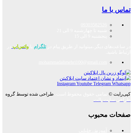
تماس با ما
09303582526
شنبه تا چهارشنبه 9 الی 21
پنجشنبه 9 الی 15
در ساعت‌های دیگر،میتوانید از طریق پیام در
تلگرام
یا
واتس‌اپ
در
ارتباط باشید.
mohammadalimehri100@gmail.com
Instagram
Youtube
Telegram
Whatsapp
کپی‌رایت ©
تمامی حقوق محفوظ است.
طراحی شده توسط گروه
طراحی سایت پالت
صفحات محبوب
آموزش خلبانی