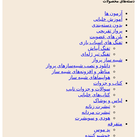
دسته‌های محصولات
آزمون ها
آموزش خلبانی
بدون دسته‌بندی
پرواز تفریحی
پلن های عضویت
تفنگ های اسباب بازی
تفنگ آبپاش
تفنگ تیر ژله‌ای
شبیه ساز پرواز
دانلود و نصب شبیه‌سازهای پرواز
مناظر و افزونه‌های شبیه ساز
هواپیماهای شبیه ساز
کتاب و جزوات
سوالات و جزوات تایپ
کتاب‌های خلبانی
لباس و پوشاک
تیشرت زنانه
تیشرت مردانه
هودی و سویشرت
متفرقه
پد موس
خوشبو کننده