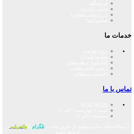
فروشگاه
ماشین کنترلی
رزرو وقت مشاوره
تماس با ما
خدمات ما
پرواز تفریحی
هواپیما کنترلی
کوادکوپتر و هلی‌شات
آزمون آنلاین خلبانی
دانستنی و مطالب
تماس با ما
09303582526
شنبه تا چهارشنبه 9 الی 21
پنجشنبه 9 الی 15
در ساعت‌های دیگر،میتوانید از طریق پیام در
تلگرام
یا
واتس‌اپ
در
ارتباط باشید.