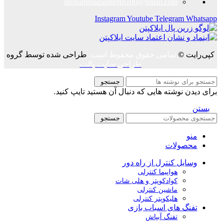
mohammadalimehri100@gmail.com
Instagram
Youtube
Telegram
Whatsapp
کپی‌رایت
©
تمامی حقوق محفوظ است.
طراحی شده توسط گروه
طراحی سایت پالت
جستجو
برای دیدن نوشته هایی که دنبال آن هستید تایپ کنید.
بستن
جستجو
منو
محصولات
وسایل کنترل از راه دور
هواپیما کنترلی
کوادکوپتر و هلی شات
ماشین کنترلی
هلیکوپتر کنترلی
تفنگ های اسباب بازی
تفنگ آبپاش