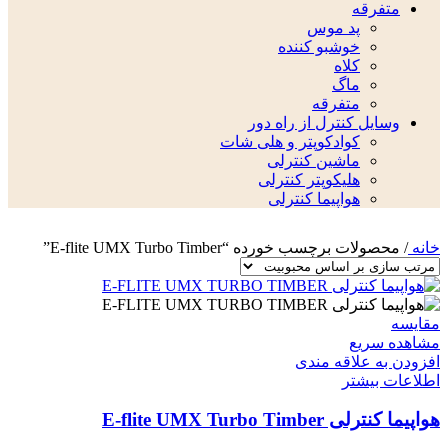
متفرقه
پد موس
خوشبو کننده
کلاه
ماگ
متفرقه
وسایل کنترل از راه دور
کوادکوپتر و هلی شات
ماشین کنترلی
هلیکوپتر کنترلی
هواپیما کنترلی
خانه
/
محصولات برچسب خورده “E-flite UMX Turbo Timber”
مقایسه
مشاهده سریع
افزودن به علاقه مندی
اطلاعات بیشتر
هواپیما کنترلی E-flite UMX Turbo Timber