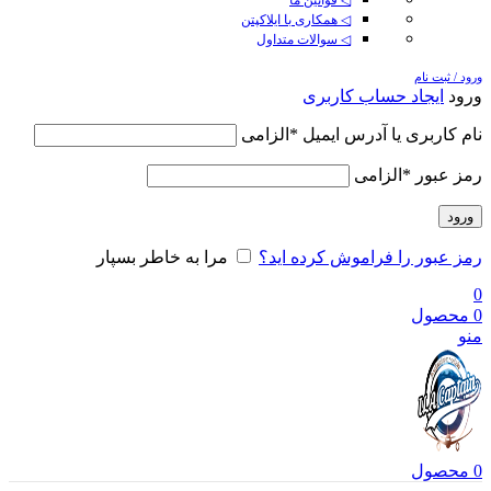
◁ همکاری با ایلاکپتن
◁ سوالات متداول
ورود / ثبت نام
ورود
ایجاد حساب کاربری
نام کاربری یا آدرس ایمیل
*
الزامی
رمز عبور
*
الزامی
ورود
رمز عبور را فراموش کرده اید؟
مرا به خاطر بسپار
0
0
محصول
منو
0
محصول