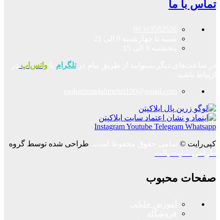
تماس با ما
09303582526
شنبه تا چهارشنبه 9 الی 21
پنجشنبه 9 الی 15
در ساعت‌های دیگر،میتوانید از طریق پیام در
تلگرام
یا
واتس‌اپ
در
ارتباط باشید.
mohammadalimehri100@gmail.com
Instagram
Youtube
Telegram
Whatsapp
کپی‌رایت ©
تمامی حقوق محفوظ است.
طراحی شده توسط گروه
طراحی سایت پالت
صفحات محبوب
آموزش خلبانی
فروشگاه