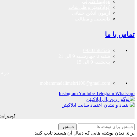
هواپیما کنترلی
کوادکوپتر و هلی‌شات
آزمون آنلاین خلبانی
دانستنی و مطالب
تماس با ما
09303582526
شنبه تا چهارشنبه 9 الی 21
پنجشنبه 9 الی 15
در سا
mohammadalimehri100@gmail.com
Instagram
Youtube
Telegram
Whatsapp
کپی‌رای
جستجو
برای دیدن نوشته هایی که دنبال آن هستید تایپ کنید.