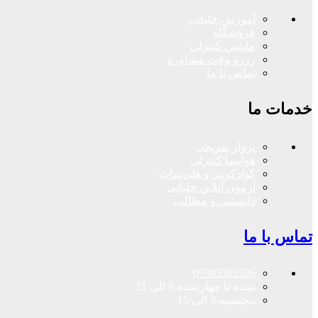
آموزش خلبانی
فروشگاه
ماشین کنترلی
رزرو وقت مشاوره
تماس با ما
خدمات ما
پرواز تفریحی
هواپیما کنترلی
کوادکوپتر و هلی‌شات
آزمون آنلاین خلبانی
دانستنی و مطالب
تماس با ما
09303582526
شنبه تا چهارشنبه 9 الی 21
پنجشنبه 9 الی 15