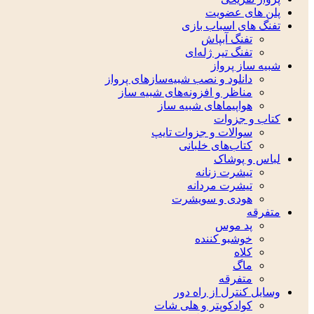
پلن های عضویت
تفنگ های اسباب بازی
تفنگ آبپاش
تفنگ تیر ژله‌ای
شبیه ساز پرواز
دانلود و نصب شبیه‌سازهای پرواز
مناظر و افزونه‌های شبیه ساز
هواپیماهای شبیه ساز
کتاب و جزوات
سوالات و جزوات تایپ
کتاب‌های خلبانی
لباس و پوشاک
تیشرت زنانه
تیشرت مردانه
هودی و سویشرت
متفرقه
پد موس
خوشبو کننده
کلاه
ماگ
متفرقه
وسایل کنترل از راه دور
کوادکوپتر و هلی شات