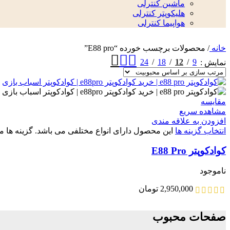
ماشین کنترلی
هلیکوپتر کنترلی
هواپیما کنترلی
خانه
/
محصولات برچسب خورده “E88 pro”
24
18
12
9
نمایش
مقایسه
مشاهده سریع
افزودن به علاقه مندی
انتخاب گزینه ها
این محصول دارای انواع مختلفی می باشد. گزینه ه
کوادکوپتر E88 Pro
ناموجود
2,950,000
تومان
صفحات محبوب