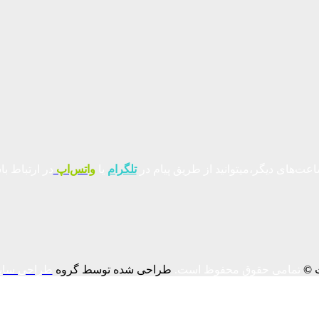
عت‌های دیگر،میتوانید از طریق پیام در
تلگرام
یا
واتس‌اپ
در ارتباط با
ت
©
تمامی حقوق محفوظ است.
طراحی شده توسط گروه
طراحی سای