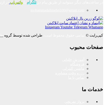
در ساعت‌های دیگر،میتوانید از طریق پیام در
تلگرام
یا
واتس‌اپ
در ارت
mohammadalimehri100@gmail.com
Instagram
Youtube
Telegram
Whatsapp
کپی‌رایت ©
تمامی حقوق محفوظ است.
طراحی شده توسط گروه
طر
صفحات محبوب
آموزش خلبانی
فروشگاه
ماشین کنترلی
رزرو وقت مشاوره
تماس با ما
خدمات ما
پرواز تفریحی