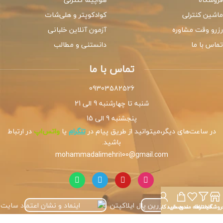
ماشین کنترلی
کوادکوپتر و هلی‌شات
رزرو وقت مشاوره
آزمون آنلاین خلبانی
تماس با ما
دانستنی و مطالب
تماس با ما
09303582526
شنبه تا چهارشنبه 9 الی 21
پنجشنبه 9 الی 15
در ساعت‌های دیگر،میتوانید از طریق پیام در
تلگرام
یا
واتس‌اپ
در ارتباط
باشید.
mohammadalimehri100@gmail.com
روشگاه
فیلترها
علاقه مندی
سبد خرید
حساب کاربری من