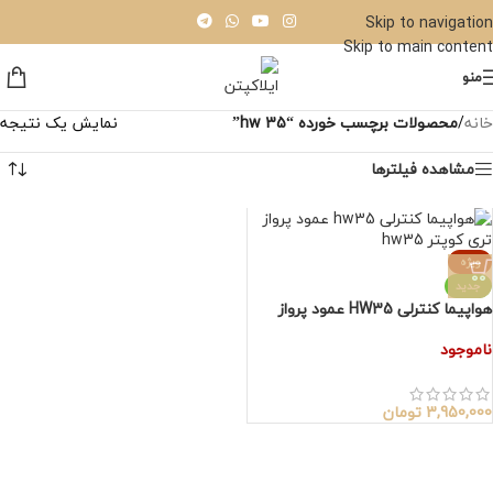
Skip to navigation
Skip to main content
منو
خانه
/
محصولات برچسب خورده “hw 35”
نمایش یک نتیجه
مشاهده فیلترها
ویژه
جدید
هواپیما کنترلی HW35 عمود پرواز
ناموجود
3,950,000
تومان