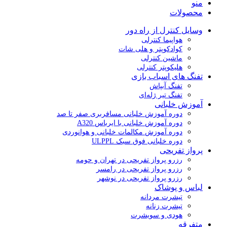
منو
محصولات
وسایل کنترل از راه دور
هواپیما کنترلی
کوادکوپتر و هلی شات
ماشین کنترلی
هلیکوپتر کنترلی
تفنگ های اسباب بازی
تفنگ آبپاش
تفنگ تیر ژله‌ای
آموزش خلبانی
دوره آموزش خلبانی مسافربری صفر تا صد
دوره آموزش خلبانی با ایرباس A320
دوره آموزش مکالمات خلبانی و هوانوردی
دوره خلبانی فوق سبک ULPPL
پرواز تفریحی
رزرو پرواز تفریحی در تهران و حومه
رزرو پرواز تفریحی در رامسر
رزرو پرواز تفریحی در نوشهر
لباس و پوشاک
تیشرت مردانه
تیشرت زنانه
هودی و سویشرت
متفرقه