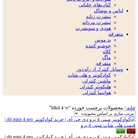
کتاب‌های خلبانی
لباس و پوشاک
تیشرت زنانه
تیشرت مردانه
هودی و سویشرت
متفرقه
پد موس
خوشبو کننده
کلاه
ماگ
متفرقه
وسایل کنترل از راه دور
کوادکوپتر و هلی شات
ماشین کنترلی
هلیکوپتر کنترلی
هواپیما کنترلی
خانه
/
محصولات برچسب خورده “ldkd 4 \v”
ویژه
جدید