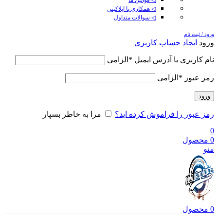
◁ همکاری با ایلاکپتن
◁ سوالات متداول
ورود / ثبت نام
ورود
ایجاد حساب کاربری
نام کاربری یا آدرس ایمیل
*
الزامی
رمز عبور
*
الزامی
ورود
رمز عبور را فراموش کرده اید؟
مرا به خاطر بسپار
0
0
محصول
منو
0
محصول