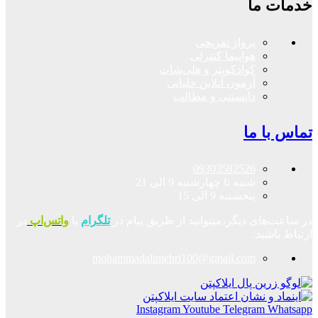
خدمات ما
پرواز تفریحی
هواپیما کنترلی
کوادکوپتر و هلی‌شات
آزمون آنلاین خلبانی
دانستنی و مطالب
تماس با ما
09303582526
شنبه تا چهارشنبه 9 الی 21
پنجشنبه 9 الی 15
در ساعت‌های دیگر،میتوانید از طریق پیام در
تلگرام
یا
واتس‌اپ
در
ارتباط باشید.
mohammadalimehri100@gmail.com
Instagram
Youtube
Telegram
Whatsapp