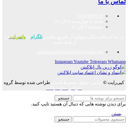
تماس با ما
09303582526
شنبه تا چهارشنبه 9 الی 21
پنجشنبه 9 الی 15
در ساعت‌های دیگر،میتوانید از طریق پیام در
تلگرام
یا
واتس‌اپ
در
ارتباط باشید.
mohammadalimehri100@gmail.com
Instagram
Youtube
Telegram
Whatsapp
کپی‌رایت
©
تمامی حقوق محفوظ است.
طراحی شده توسط گروه
طراحی سایت پالت
جستجو
برای دیدن نوشته هایی که دنبال آن هستید تایپ کنید.
بستن
جستجو