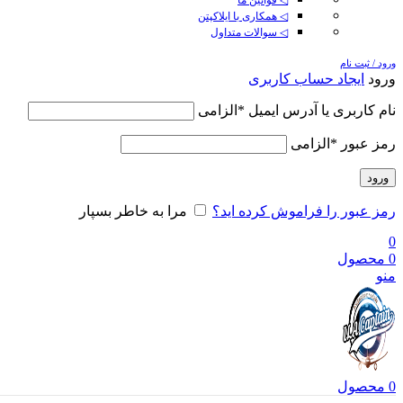
◁ همکاری با ایلاکپتن
◁ سوالات متداول
ورود / ثبت نام
ورود
ایجاد حساب کاربری
نام کاربری یا آدرس ایمیل
*
الزامی
رمز عبور
*
الزامی
ورود
رمز عبور را فراموش کرده اید؟
مرا به خاطر بسپار
0
0
محصول
منو
0
محصول