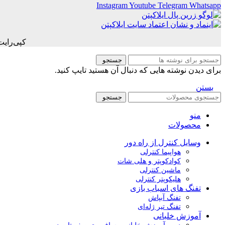
Instagram
Youtube
Telegram
Whatsapp
کپی‌رای
جستجو
برای دیدن نوشته هایی که دنبال آن هستید تایپ کنید.
بستن
جستجو
منو
محصولات
وسایل کنترل از راه دور
هواپیما کنترلی
کوادکوپتر و هلی شات
ماشین کنترلی
هلیکوپتر کنترلی
تفنگ های اسباب بازی
تفنگ آبپاش
تفنگ تیر ژله‌ای
آموزش خلبانی