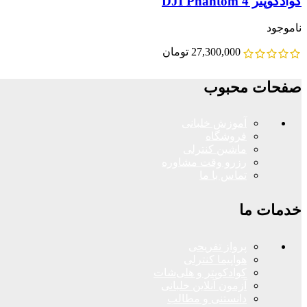
کوادکوپتر DJI Phantom 4
ناموجود
27,300,000
تومان
صفحات محبوب
آموزش خلبانی
فروشگاه
ماشین کنترلی
رزرو وقت مشاوره
تماس با ما
خدمات ما
پرواز تفریحی
هواپیما کنترلی
کوادکوپتر و هلی‌شات
آزمون آنلاین خلبانی
دانستنی و مطالب