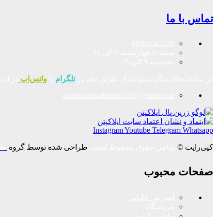
تماس با ما
09303582526
شنبه تا چهارشنبه 9 الی 21
پنجشنبه 9 الی 15
در ساعت‌های دیگر،میتوانید از طریق پیام در
تلگرام
یا
واتس‌اپ
در ارت
mohammadalimehri100@gmail.com
Instagram
Youtube
Telegram
Whatsapp
کپی‌رایت ©
تمامی حقوق محفوظ است.
طراحی شده توسط گروه
طر
صفحات محبوب
آموزش خلبانی
فروشگاه
ماشین کنترلی