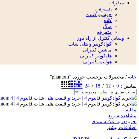
متفرقه
پد موس
خوشبو کننده
کلاه
ماگ
متفرقه
وسایل کنترل از راه دور
کوادکوپتر و هلی شات
ماشین کنترلی
هلیکوپتر کنترلی
هواپیما کنترلی
خانه
/
محصولات برچسب خورده “phantom”
24
18
12
9
نمایش
مقایسه
مشاهده سریع
افزودن به علاقه مندی
اطلاعات بیشتر