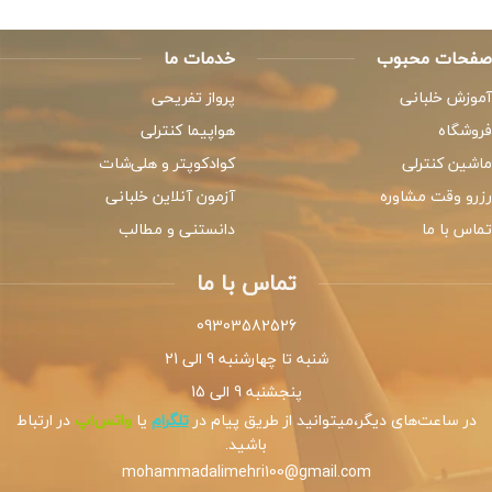
صفحات محبوب
خدمات ما
آموزش خلبانی
پرواز تفریحی
فروشگاه
هواپیما کنترلی
ماشین کنترلی
کوادکوپتر و هلی‌شات
رزرو وقت مشاوره
آزمون آنلاین خلبانی
تماس با ما
دانستنی و مطالب
تماس با ما
09303582526
شنبه تا چهارشنبه 9 الی 21
پنجشنبه 9 الی 15
در ساعت‌های دیگر،میتوانید از طریق پیام در
تلگرام
یا
واتس‌اپ
در ارتباط
باشید.
mohammadalimehri100@gmail.com