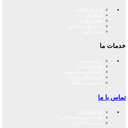
آموزش خلبانی
فروشگاه
ماشین کنترلی
رزرو وقت مشاوره
تماس با ما
خدمات ما
پرواز تفریحی
هواپیما کنترلی
کوادکوپتر و هلی‌شات
آزمون آنلاین خلبانی
دانستنی و مطالب
تماس با ما
09303582526
شنبه تا چهارشنبه 9 الی 21
پنجشنبه 9 الی 15