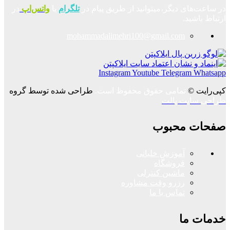
در ساعت‌های دیگر،میتوانید از طریق پیام در
تلگرام
یا
واتس‌اپ
در
ارتباط باشید.
mohammadalimehri100@gmail.com
Instagram
Youtube
Telegram
Whatsapp
کپی‌رایت ©
تمامی حقوق محفوظ است.
طراحی شده توسط گروه
طراحی سایت پالت
صفحات محبوب
آموزش خلبانی
فروشگاه
ماشین کنترلی
رزرو وقت مشاوره
تماس با ما
خدمات ما