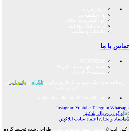
پرواز تفریحی
هواپیما کنترلی
کوادکوپتر و هلی‌شات
آزمون آنلاین خلبانی
دانستنی و مطالب
تماس با ما
09303582526
شنبه تا چهارشنبه 9 الی 21
پنجشنبه 9 الی 15
در ساعت‌های دیگر،میتوانید از طریق پیام در
تلگرام
یا
واتس‌اپ
در
ارتباط باشید.
mohammadalimehri100@gmail.com
Instagram
Youtube
Telegram
Whatsapp
کپی‌رایت
©
تمامی حقوق محفوظ است.
طراحی شده توسط گروه