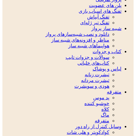
پلن های عضویت
تفنگ های اسباب بازی
تفنگ آبپاش
تفنگ تیر ژله‌ای
شبیه ساز پرواز
دانلود و نصب شبیه‌سازهای پرواز
مناظر و افزونه‌های شبیه ساز
هواپیماهای شبیه ساز
کتاب و جزوات
سوالات و جزوات تایپ
کتاب‌های خلبانی
لباس و پوشاک
تیشرت زنانه
تیشرت مردانه
هودی و سویشرت
متفرقه
پد موس
خوشبو کننده
کلاه
ماگ
متفرقه
وسایل کنترل از راه دور
کوادکوپتر و هلی شات