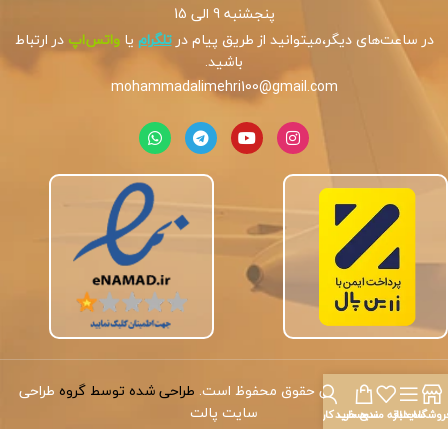
پنجشنبه 9 الی 15
در ساعت‌های دیگر،میتوانید از طریق پیام در
تلگرام
یا
واتس‌اپ
در ارتباط
باشید.
mohammadalimehri100@gmail.com
کپی‌رایت
©
تمامی حقوق محفوظ است.
طراحی شده توسط گروه
طراحی
سایت پالت
روشگاه
سایدبار
علاقه مندی
سبد خرید
حساب کاربری من