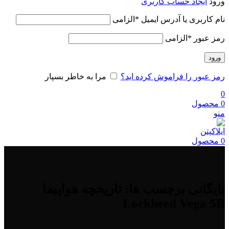
ورود
ایجاد حساب کاربری
نام کاربری یا آدرس ایمیل
*
الزامی
رمز عبور
*
الزامی
ورود
رمز عبور را فراموش کرده اید؟
مرا به خاطر بسپار
0
0
محصول
منو
0
محصول
بایگانی برچسب ها: تاریخچه هواپیما
Lockheed Vega 5B