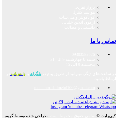
پرواز تفریحی
هواپیما کنترلی
کوادکوپتر و هلی‌شات
آزمون آنلاین خلبانی
دانستنی و مطالب
تماس با ما
09303582526
شنبه تا چهارشنبه 9 الی 21
پنجشنبه 9 الی 15
در ساعت‌های دیگر،میتوانید از طریق پیام در
تلگرام
یا
واتس‌اپ
در
ارتباط باشید.
mohammadalimehri100@gmail.com
Instagram
Youtube
Telegram
Whatsapp
کپی‌رایت ©
تمامی حقوق محفوظ است.
طراحی شده توسط گروه