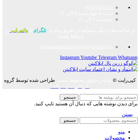
09303582526
شنبه تا چهارشنبه 9 الی 21
پنجشنبه 9 الی 15
در ساعت‌های دیگر،میتوانید از طریق پیام در
تلگرام
یا
واتس‌اپ
در
ارتباط باشید.
mohammadalimehri100@gmail.com
Instagram
Youtube
Telegram
Whatsapp
کپی‌رایت
©
تمامی حقوق محفوظ است.
طراحی شده توسط گروه
طراحی سایت پالت
جستجو
برای دیدن نوشته هایی که دنبال آن هستید تایپ کنید.
بستن
جستجو
منو
محصولات