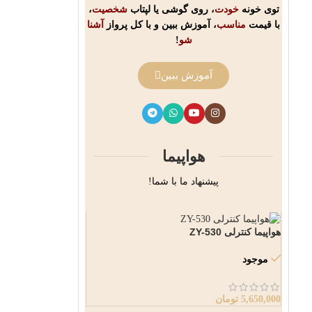
توی خونه
خودت
، روی گوشی یا لپتاب
شخصیت
،
با قیمت
مناسب
، آموزش ببین و با کل پرواز
آشنا
شو
!
آموزش ببین
هواپیما
پیشنهاد ما با شما!
هواپیما کنترلی ZY-530
موجود
5,650,000
تومان