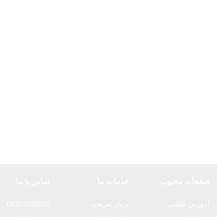
صفحات محبوب
خدمات ما
تماس با ما
آموزش خلبانی
پرواز تفریحی
09303582526