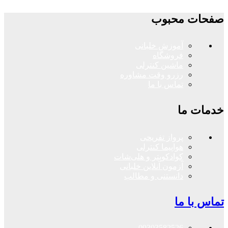
صفحات محبوب
آموزش خلبانی
فروشگاه
ماشین کنترلی
رزرو وقت مشاوره
تماس با ما
خدمات ما
پرواز تفریحی
هواپیما کنترلی
کوادکوپتر و هلی‌شات
آزمون آنلاین خلبانی
دانستنی و مطالب
تماس با ما
09303582526