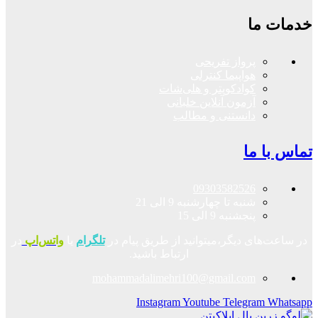
خدمات ما
پرواز تفریحی
هواپیما کنترلی
کوادکوپتر و هلی‌شات
آزمون آنلاین خلبانی
دانستنی و مطالب
تماس با ما
09303582526
شنبه تا چهارشنبه 9 الی 21
پنجشنبه 9 الی 15
در ساعت‌های دیگر،میتوانید از طریق پیام در
تلگرام
یا
واتس‌اپ
در
ارتباط باشید.
mohammadalimehri100@gmail.com
Instagram
Youtube
Telegram
Whatsapp