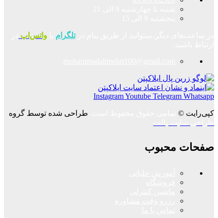
شنبه تا چهارشنبه 9 الی 21
پنجشنبه 9 الی 15
در ساعت‌های دیگر،میتوانید از طریق پیام در
تلگرام
یا
واتس‌اپ
در
ارتباط باشید.
mohammadalimehri100@gmail.com
Instagram
Youtube
Telegram
Whatsapp
کپی‌رایت ©
تمامی حقوق محفوظ است.
طراحی شده توسط گروه
طراحی سایت پالت
صفحات محبوب
آموزش خلبانی
فروشگاه
ماشین کنترلی
رزرو وقت مشاوره
تماس با ما