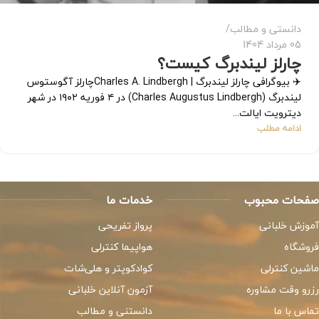
دانستی و مطالب
05 مرداد 1404
چارلز لیندبرگ کیست؟
✈️ بیوگرافی چارلز لیندبرگ | Charles A. Lindberghچارلز آگوستوس
لیندبرگ (Charles Augustus Lindbergh) در ۴ فوریه ۱۹۰۲ در شهر
دیترویت ایالت...
ادامه مطلب
صفحات محبوب
خدمات ما
آموزش خلبانی
پرواز تفریحی
فروشگاه
هواپیما کنترلی
ماشین کنترلی
کوادکوپتر و هلی‌شات
رزرو وقت مشاوره
آزمون آنلاین خلبانی
تماس با ما
دانستنی و مطالب