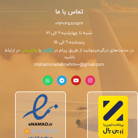
تماس با ما
09303582526
شنبه تا چهارشنبه 9 الی 21
پنجشنبه 9 الی 15
در ساعت‌های دیگر،میتوانید از طریق پیام در
تلگرام
یا
واتس‌اپ
در ارتباط
باشید.
mohammadalimehri100@gmail.com