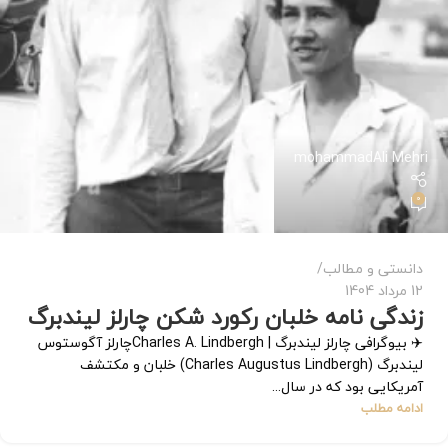
mohammadAli Mehri
0
دانستی و مطالب
12 مرداد 1404
زندگی نامه خلبان رکورد شکن چارلز لیندبرگ
✈️ بیوگرافی چارلز لیندبرگ | Charles A. Lindberghچارلز آگوستوس
لیندبرگ (Charles Augustus Lindbergh) خلبان و مکتشف
آمریکایی بود که در سال...
ادامه مطلب