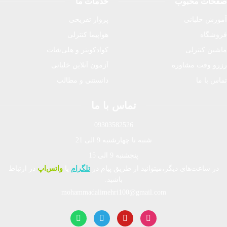
صفحات محبوب
خدمات ما
آموزش خلبانی
پرواز تفریحی
فروشگاه
هواپیما کنترلی
ماشین کنترلی
کوادکوپتر و هلی‌شات
رزرو وقت مشاوره
آزمون آنلاین خلبانی
تماس با ما
دانستنی و مطالب
تماس با ما
09303582526
شنبه تا چهارشنبه 9 الی 21
پنجشنبه 9 الی 15
در ساعت‌های دیگر،میتوانید از طریق پیام در
تلگرام
یا
واتس‌اپ
در ارتباط
باشید.
mohammadalimehri100@gmail.com