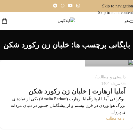
Skip to navigation
Skip to main content
منو
بایگانی برچسب ها: خلبان زن رکورد شکن
mohammadAli Mehri
0
دانستی و مطالب
05 مرداد 1404
آملیا ارهارت | خلبان زن رکورد شکن
بیوگرافی آملیا ارهارتآملیا ارهارت (Amelia Earhart) یکی از نمادهای
بزرگ هوانوردی در قرن بیستم و از پیشگامان جسور در دنیای مردانه‌
ی پروا...
ادامه مطلب