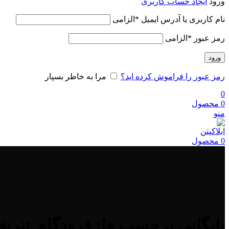
ورود
ایجاد حساب کاربری
نام کاربری یا آدرس ایمیل
*
الزامی
رمز عبور
*
الزامی
ورود
رمز عبور را فراموش کرده اید؟
مرا به خاطر بسپار
0
0
محصول
منو
0
محصول
بایگانی برچسب ها: فرودگاه_تنری