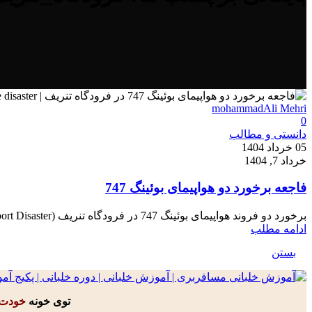
mohammadAli Mehri
0
دانستی و مطالب
05 خرداد 1404
خرداد 7, 1404
فاجعه برخورد دو هواپیمای بوئینگ 747
برخورد دو فروند هواپیمای بوئینگ 747 در فرودگاه تنریف (Tenerife Airport Disaster) یکی از فاجعه‌ بارترین و نمادین‌ ترین حوادث تاریخ هوانو...
ادامه مطلب
بستن
توی خونه
خودت