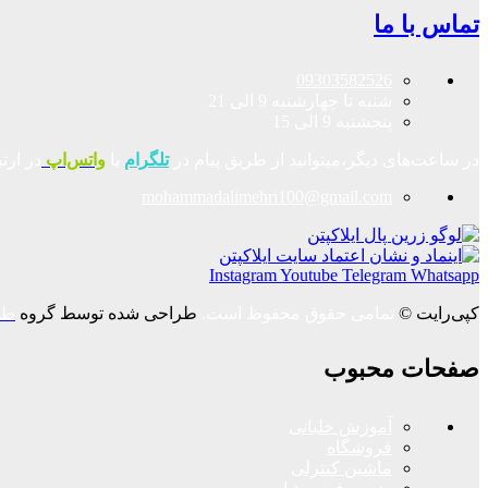
تماس با ما
09303582526
شنبه تا چهارشنبه 9 الی 21
پنجشنبه 9 الی 15
در ساعت‌های دیگر،میتوانید از طریق پیام در
تلگرام
یا
واتس‌اپ
در ارت
mohammadalimehri100@gmail.com
Instagram
Youtube
Telegram
Whatsapp
کپی‌رایت ©
تمامی حقوق محفوظ است.
طراحی شده توسط گروه
طر
صفحات محبوب
آموزش خلبانی
فروشگاه
ماشین کنترلی