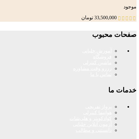
موجود
33,500,000
تومان
صفحات محبوب
آموزش خلبانی
فروشگاه
ماشین کنترلی
رزرو وقت مشاوره
تماس با ما
خدمات ما
پرواز تفریحی
هواپیما کنترلی
کوادکوپتر و هلی‌شات
آزمون آنلاین خلبانی
دانستنی و مطالب