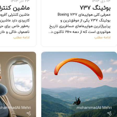
04 دی 1404
23 آذر 1404
بوئینگ 737
ماشین کنترل
معرفی کلی هواپیمای Boeing 737
ماشین کنترلی آفرو
بوئینگ 737 یکی از موفق‌ترین و
کاربردی دارد ماشین‌
پرتیراژترین هواپیماهای مسافربری تاریخ
به‌طور خاص برای ح
هوانوردی است که از دهه ۱۹۶۰ تاکنون د...
ناهموار، خاکی و خارج
ادامه مطلب
ادامه مطلب
ohammadAli Mehri
mohammadAli Mehri