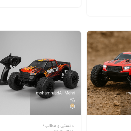
mohammadAli Mehri
m
0
دانستی و مطالب