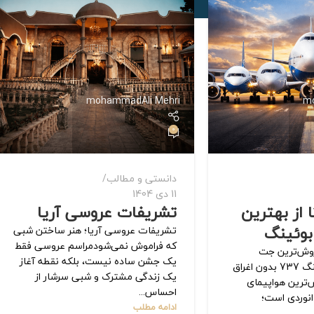
mohammadAli Mehri
m
0
دانستی و مطالب
11 دی 1404
 از بهترین
تشریفات عروسی آریا
بوئینگ
تشریفات عروسی آریا؛ هنر ساختن شبی
که فراموش نمی‌شودمراسم عروسی فقط
7 – پرفروش‌ترین جت
یک جشن ساده نیست، بلکه نقطه آغاز
مسافربری جهانبوئینگ 737 بدون اغراق
یک زندگی مشترک و شبی سرشار از
‌ترین هواپیمای
احساس...
انوردی است؛
ادامه مطلب