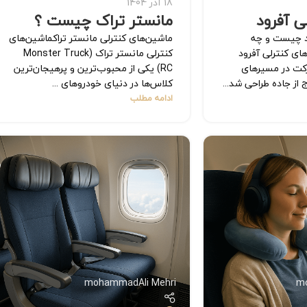
18 آذر 1404
ی آفرود
مانستر تراک چیست ؟
د چیست و چه
ماشین‌های کنترلی مانستر تراکماشین‌های
های کنترلی آفرود
کنترلی مانستر تراک (Monster Truck
رکت در مسیرهای
RC) یکی از محبوب‌ترین و پرهیجان‌ترین
 از جاده طراحی شد...
کلاس‌ها در دنیای خودروهای ...
ادامه مطلب
mohammadAli Mehri
m