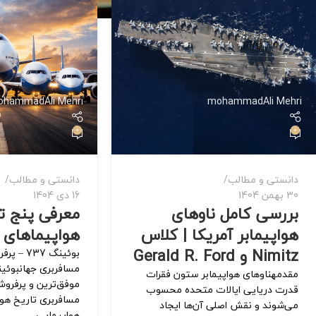
ohammadAli Mehri
mohammadAli Mehri
0
0
دانستی و مطالب
دانستی و مطالب
30 بهمن 1404
16 دی 1404
بررسی کامل ناوهای
معرفی پنج تا
هواپیمابر آمریکا | کلاس
هواپیماهای 
Nimitz و Gerald R. Ford
بوئینگ 37
مقدمهناوهای هواپیمابر ستون فقرات
موفق‌ترین و پرفروش
قدرت دریایی ایالات متحده محسوب
مسافربری تاریخ هو
می‌شوند و نقش اصلی آن‌ها ایجاد
هواپیمایی ...