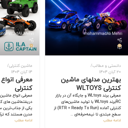
ohammadAli Mehri
mohammadAli Mehri
0
0
دانستی و مطالب
ماشین کنترلی
20 آبان 1404
14 آبان 1404
بهترین مدلهای ماشین
معرفی انواع
کنترلی WLTOYS
کنترلی
معرفی برند WLtoys و جایگاه آن در بازار
معرفی انواع ماشین کن
RCبرند WLtoys با تولید ماشین‌های
کنترلی آماده (RTR = Ready To Run) از
یکی از جذاب‌ترین س
سطح مبتدی تا نیمه‌حرفه‌ای ...
مدرن هستند که ترکیب
ادامه مطلب
ادامه مطلب