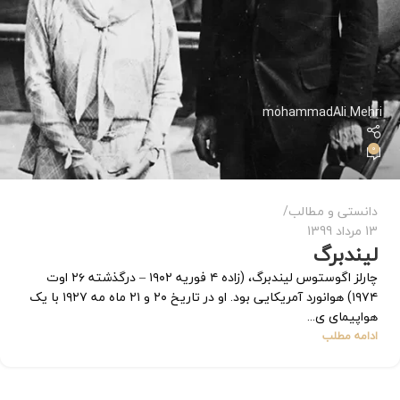
mohammadAli Mehri
0
دانستی و مطالب
13 مرداد 1399
لیندبرگ
چارلز اگوستوس لیندبرگ، (زاده ۴ فوریه ۱۹۰۲ – درگذشته ۲۶ اوت
۱۹۷۴) هوانورد آمریکایی بود. او در تاریخ ۲۰ و ۲۱ ماه مه ۱۹۲۷ با یک
هواپیمای ی...
ادامه مطلب