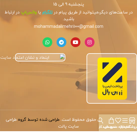
پنجشنبه 9 الی 15
در ساعت‌های دیگر،میتوانید از طریق پیام در
تلگرام
یا
واتس‌اپ
در ارتباط
باشید.
mohammadalimehri100@gmail.com
کپی‌رایت
©
تمامی حقوق محفوظ است.
طراحی شده توسط گروه
طراحی
سایت پالت
روشگاه
سایدبار
علاقه مندی
سبد خرید
حساب کاربری من