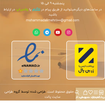
پنجشنبه 9 الی 15
در ساعت‌های دیگر،میتوانید از طریق پیام در
تلگرام
یا
واتس‌اپ
در ارتباط
باشید.
mohammadalimehri100@gmail.com
کپی‌رایت
©
تمامی حقوق محفوظ است.
طراحی شده توسط گروه
طراحی
سایت پالت
روشگاه
سایدبار
علاقه مندی
سبد خرید
حساب کاربری من