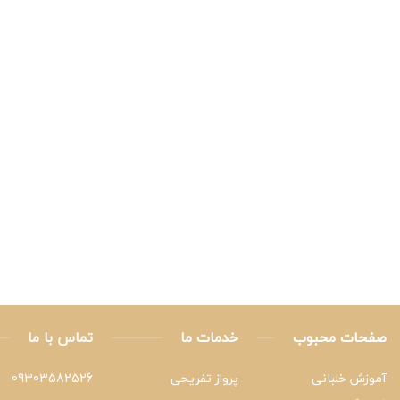
صفحات محبوب
خدمات ما
تماس با ما
آموزش خلبانی
پرواز تفریحی
09303582526