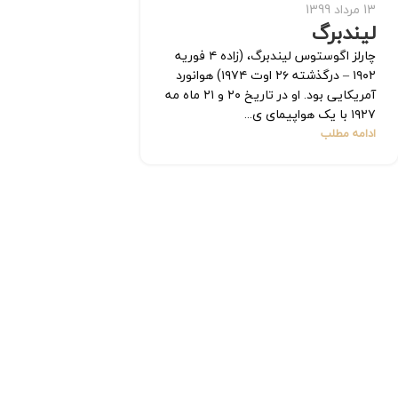
13 مرداد 1399
لیندبرگ
چارلز اگوستوس لیندبرگ، (زاده ۴ فوریه
۱۹۰۲ – درگذشته ۲۶ اوت ۱۹۷۴) هوانورد
آمریکایی بود. او در تاریخ ۲۰ و ۲۱ ماه مه
۱۹۲۷ با یک هواپیمای ی...
ادامه مطلب