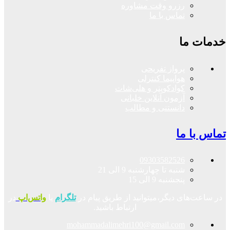
رزرو وقت مشاوره
تماس با ما
خدمات ما
پرواز تفریحی
هواپیما کنترلی
کوادکوپتر و هلی‌شات
آزمون آنلاین خلبانی
دانستنی و مطالب
تماس با ما
09303582526
شنبه تا چهارشنبه 9 الی 21
پنجشنبه 9 الی 15
در ساعت‌های دیگر،میتوانید از طریق پیام در
تلگرام
یا
واتس‌اپ
در
ارتباط باشید.
mohammadalimehri100@gmail.com