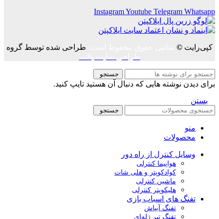
Instagram
Youtube
Telegram
Whatsapp
کپی‌رایت
©
تمامی حقوق محفوظ است.
طراحی شده توسط گروه
طراحی سایت پالت
جستجو
برای دیدن نوشته هایی که دنبال آن هستید تایپ کنید.
بستن
جستجو
منو
محصولات
وسایل کنترل از راه دور
هواپیما کنترلی
کوادکوپتر و هلی شات
ماشین کنترلی
هلیکوپتر کنترلی
تفنگ های اسباب بازی
تفنگ آبپاش
تفنگ تیر ژله‌ای