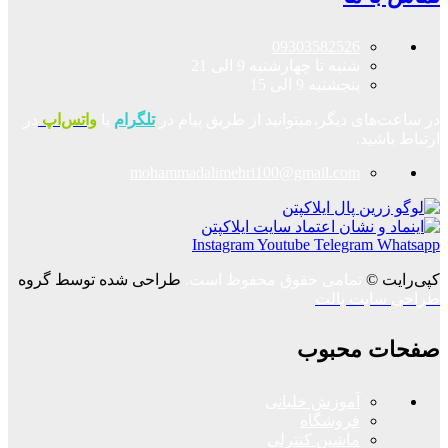
09303582526
شنبه تا چهارشنبه 9 الی 21
پنجشنبه 9 الی 15
در ساعت‌های دیگر،میتوانید از طریق پیام در
تلگرام
یا
واتس‌اپ
در
ارتباط باشید.
mohammadalimehri100@gmail.com
Instagram
Youtube
Telegram
Whatsapp
کپی‌رایت ©
تمامی حقوق محفوظ است.
طراحی شده توسط گروه
طراحی سایت پالت
صفحات محبوب
آموزش خلبانی
فروشگاه
ماشین کنترلی