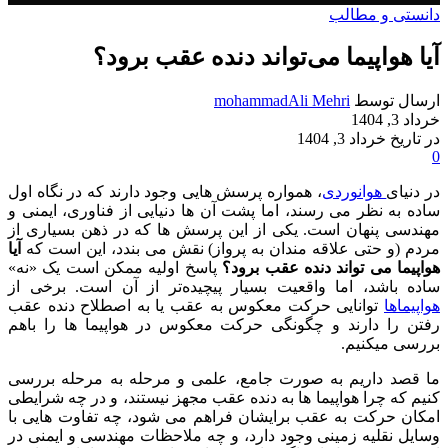
دانستی و مطالب
آیا هواپیما می‌تواند دنده عقب برود؟
ارسال توسط
mohammadAli Mehri
خرداد 3, 1404
در تاریخ خرداد 3, 1404
0
در دنیای
هوانوردی
، همواره پرسش‌ هایی وجود دارند که در نگاه اول
ساده به نظر می‌ رسند، اما پشت آن‌ ها دنیایی از فناوری، ایمنی و
مهندسی پنهان است. یکی از این پرسش‌ ها که در ذهن بسیاری از
مردم (و حتی علاقه‌ مندان به پرواز) نقش می‌ بندد، این است که
آیا
هواپیما می‌ تواند دنده عقب برود؟
پاسخ اولیه ممکن است یک «نه»
ساده باشد، اما واقعیت بسیار پیچیده‌تر از آن است. برخی از
هواپیماها
توانایی حرکت معکوس به عقب یا به اصطلاح دنده عقب
رفتن را دارند و چگونگی حرکت معکوس در هواپیما ها را باهم
بررسی میکنیم.
ما قصد داریم به‌ صورت جامع، علمی و مرحله‌ به‌ مرحله بررسی
کنیم که چرا هواپیما ها به دنده عقب مجهز نیستند، و در چه شرایطی
امکان حرکت به عقب برایشان فراهم می‌ شود، چه تفاوت‌ هایی با
وسایل نقلیه زمینی وجود دارد، و چه ملاحظات مهندسی و ایمنی در