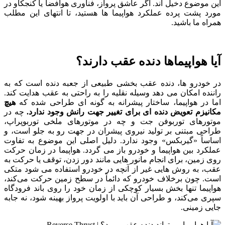
این موضوع دخیل‌ اند. اگر عاشق پرواز، فناوری هوافضا یا کنجکاو در
مورد پشت‌ پرده عملکرد هواپیما ها هستید، تا انتهای این مطلب
همراه ما باشید.
آیا هواپیماها دنده عقب دارند؟
در خودرو ها، دنده عقب بخشی طبیعی از جعبه‌ دنده است که به
راننده امکان می‌ دهد وسیله نقلیه را به راحتی به عقب هدایت کند.
اما در هواپیما، ساختار پیشرانه به گونه‌ ای طراحی شده که
هیچ
مکانیزم تعویض دنده‌ ای برای تغییر جهت رانش وجود ندارد.
چه در
موتورهای توربوفن جت و چه در موتورهای ملخی توربوپراپ،
طراحی مبتنی بر تولید نیروی پیشران در جهت رو به جلو است، و
اساساً «گیربکس» وجود ندارد.
دلیل اصلی این موضوع به تفاوت
عملکرد بین هواپیما و خودرو باز می‌ گردد. هواپیما در زمان حرکت
روی زمین، برای انجام مانور هایی مانند دور زدن، توقف یا حرکت به
عقب، به روش‌ هایی غیر از آنچه در خودرو استفاده می‌ شود متکی
است. چون برخلاف خودرو که دائماً در سطح زمین حرکت می‌کند،
هواپیما تنها بخش بسیار کوچکی از زمان خود را روی باند فرودگاه
سپری می‌کند، و طراحی آن باید با اولویت پرواز بهینه شود، نه جابه‌
جایی زمینی.