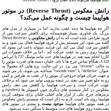
رانش معکوس (Reverse Thrust) در موتور
هواپیما چیست و چگونه عمل می‌کند؟
اگر چه هواپیما ها دنده عقب ندارند، اما در بسیاری از مدل‌ های
بزرگ، یک فناوری بسیار هوشمندانه برای کاهش سرعت پس از
فرود طراحی شده است که به آن
رانش معکوس
یا
Thrust Reverser
گفته می‌ شود. این سیستم پس از فرود هواپیما فعال می‌ شود و به
کاهش سرعت کمک می‌ کند. این فرایند میتواند باعث این بشود که
هواپیما روی زمین به عقب حرکت کند ، اما بر خلاف تصورات این
کاررا انجام نمید هند. در هواپیما های جت مانند بوئینگ 737 یا ایرباس
A320، هنگام تماس چرخ‌ ها با باند، خلبان دسته‌ های قدرت موتور را
به حالت “reverse” می‌ برد. در این حالت، پره‌ هایی که معمولاً به‌
عنوان “deflector” یا “cascade vane” شناخته می‌ شوند، باز می‌ شوند
و جهت جریان هوای خروجی از موتور را از عقب به طرفین و کمی
رو به جلو تغییر می‌ دهند. در نتیجه نیرویی تولید می‌ شود که برخلاف
جهت حرکت است و سرعت هواپیما را کاهش می‌ دهد. رانش
معکوس در کنار سیستم‌ های دیگری چون اسپویلر ها (spoilers) و
ترمزهای چرخ، یکی از ابزار های اصلی خلبان برای متوقف کردن
هواپیما روی باند است. لازم به ذکر است که سیستم رانش معکوس
در همه موتور های هواپیما
موجود نیست
و بیشتر در موتور های
نصب‌شده روی هواپیما های جت متوسط تا سنگین دیده می‌شود.