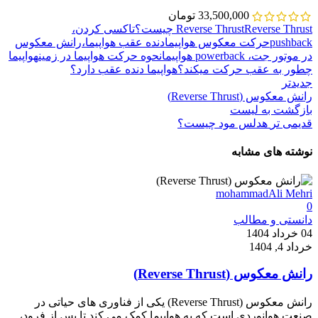
33,500,000
تومان
Reverse Thrust چیست؟
Reverse Thrust
تاکسی کردن،
pushback
حرکت معکوس هواپیما
دنده عقب هواپیما،
رانش معکوس
در موتور جت، powerback هواپیما
نحوه حرکت هواپیما در زمین
هواپیما
چطور به عقب حرکت میکند؟
هواپیما دنده عقب دارد؟
جدیدتر
رانش معکوس (Reverse Thrust)
بازگشت به لیست
قدیمی تر
هدلس مود چیست؟
نوشته های مشابه
mohammadAli Mehri
0
دانستی و مطالب
04 خرداد 1404
خرداد 4, 1404
رانش معکوس (Reverse Thrust)
رانش معکوس (Reverse Thrust) یکی از فناوری‌ های حیاتی در
صنعت هوانوردی است که به هواپیما کمک می‌ کند تا پس از فرود،