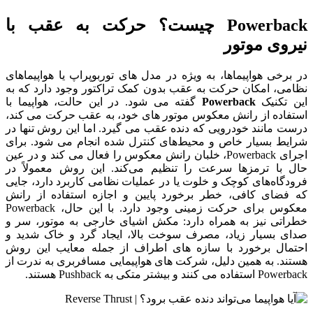
Powerback چیست؟ حرکت به عقب با
نیروی موتور
در برخی هواپیماها، به‌ ویژه در مدل‌ های توربوپراپ یا هواپیماهای
نظامی، امکان حرکت به عقب بدون کمک تراکتور وجود دارد که به
این تکنیک
Powerback
گفته می‌ شود. در این حالت، هواپیما با
استفاده از رانش معکوس موتور های خود، به عقب حرکت می‌ کند،
درست مانند خودرویی که دنده عقب می‌ گیرد. اما این روش تنها در
شرایط بسیار خاص و محیط‌های کنترل‌ شده انجام می‌ شود.
برای
اجرای Powerback، خلبان رانش معکوس را فعال می‌ کند و در عین
حال با ترمزها سرعت را تنظیم می‌کند. این روش معمولاً در
فرودگاه‌های کوچک و خلوت یا در عملیات نظامی کاربرد دارد، جایی
که فضای کافی، خطر برخورد پایین و اجازه استفاده از رانش
معکوس برای حرکت زمینی وجود دارد.
با این حال، Powerback
خطراتی نیز به همراه دارد: مکش اشیای خارجی به موتور، سر و
صدای بسیار زیاد، مصرف سوخت بالا، ایجاد گرد و خاک شدید و
احتمال برخورد با سازه‌ های اطراف از جمله معایب این روش
هستند. به همین دلیل، شرکت‌ های هواپیمایی مسافربری به ندرت از
Powerback استفاده می‌ کنند و بیشتر متکی به Pushback هستند.