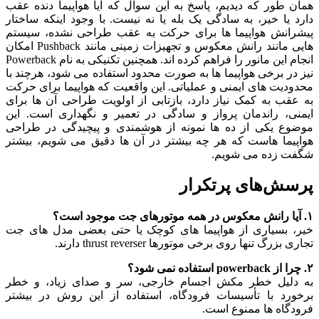
همان‌ طور که دیدیم، پاسخ به این سوال که آیا هواپیما دنده عقب
دارد یا خیر، به سادگی یک بله یا نه نیست. با وجود اینکه ساختار
پیشرانش هواپیما ها برای حرکت به عقب طراحی نشده، سیستم‌
هایی مانند رانش معکوس و تجهیزات زمینی مانند Pushback امکان
انجام این مانور را فراهم کرده‌ اند. همچنین تکنیکی به نام Powerback
نیز در برخی هواپیما ها به صورت محدود استفاده می‌ شود، هرچند با
محدودیت‌ های ایمنی و عملیاتی. این واقعیت که هواپیما برای حرکت
به عقب به کمک نیاز دارد، بازتابی از اولویت طراحی آن‌ ها برای
ایمنی، راندمان پرواز و سادگی در تعمیر و نگهداری است. این
موضوع یکی از ده‌ ها نمونه از هوشمندی و پیچیدگی در طراحی
هواپیما هاست که هر چه بیشتر در آن‌ ها دقیق می‌ شویم، بیشتر
شگفت‌ زده می‌ شویم.
پرسش‌های پرتکرار
۱. آیا رانش معکوس در همه موتورهای جت موجود است؟
خیر، بسیاری از هواپیما های کوچک یا حتی بعضی مدل‌ های جت
تجاری بزرگ تنها روی برخی موتورها thrust reverser دارند.
۲. چرا از powerback استفاده نمی‌ شود؟
به دلیل خطر مکش اجسام خارجی، سر و صدای زیاد، و خطر
برخورد با تأسیسات فرودگاه، استفاده از این روش در بیشتر
فرودگاه‌ ها ممنوع است.