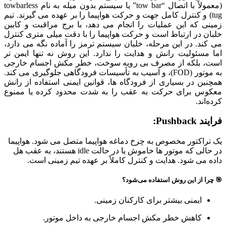
(معمولاً با اتصال “tow bar” یا سیستم بدون میله به نام towbarless
tug) و کنترل کامل جهت و حرکت هواپیما را بر عهده می‌ گیرند. تیم
زمینی که این عملیات را انجام می‌ دهد، با برج مراقبت و کابین
خلبان در ارتباط است و حرکت هواپیما را با دقت میلی‌ متری کنترل
می‌ کند. در این مرحله، خلبان سیستم ترمز را آماده نگه می‌ دارد،
اما مسئولیت رانش و هدایت را ندارد. این روش نه تنها ایمن تر
است، بلکه از مصرف بی‌ رویه سوخت، خطر مکش اجسام خارجی
به موتور (FOD)، و آسیب به تأسیسات فرودگاهی جلوگیری می‌ کند.
همچنین در بسیاری از فرودگاه‌ ها، قوانین ایمنی استفاده از رانش
معکوس برای حرکت به عقب را به شدت محدود کرده یا ممنوع
کرده‌اند.
فرایند Pushback:
یک تراکتور مخصوص به چرخ دماغه هواپیما متصل می‌ شود.
هواپیما
در حالی که موتور ها خاموش یا در حالت idle هستند، به عقب هل
داده می‌ شود.
هدایت و کنترل کاملاً بر عهده تیم زمینی است.
🎯
چرا از این روش استفاده می‌شود؟
ایمنی بیشتر برای کارکنان زمینی.
کاهش خطر مکش اجسام خارجی به داخل موتور.