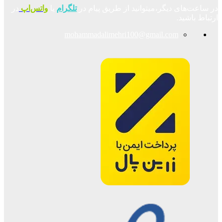
در ساعت‌های دیگر،میتوانید از طریق پیام در
تلگرام
یا
واتس‌اپ
در
ارتباط باشید.
mohammadalimehri100@gmail.com