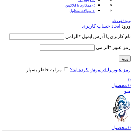
◁ همکاری با ایلاکپتن
◁ سوالات متداول
ورود / ثبت نام
ورود
ایجاد حساب کاربری
نام کاربری یا آدرس ایمیل
*
الزامی
رمز عبور
*
الزامی
ورود
رمز عبور را فراموش کرده اید؟
مرا به خاطر بسپار
0
0
محصول
منو
0
محصول