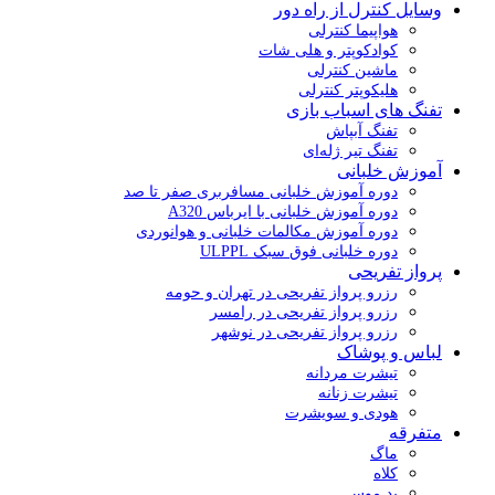
وسایل کنترل از راه دور
هواپیما کنترلی
کوادکوپتر و هلی شات
ماشین کنترلی
هلیکوپتر کنترلی
تفنگ های اسباب بازی
تفنگ آبپاش
تفنگ تیر ژله‌ای
آموزش خلبانی
دوره آموزش خلبانی مسافربری صفر تا صد
دوره آموزش خلبانی با ایرباس A320
دوره آموزش مکالمات خلبانی و هوانوردی
دوره خلبانی فوق سبک ULPPL
پرواز تفریحی
رزرو پرواز تفریحی در تهران و حومه
رزرو پرواز تفریحی در رامسر
رزرو پرواز تفریحی در نوشهر
لباس و پوشاک
تیشرت مردانه
تیشرت زنانه
هودی و سویشرت
متفرقه
ماگ
کلاه
پد موس