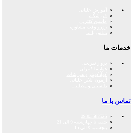
آموزش خلبانی
فروشگاه
ماشین کنترلی
رزرو وقت مشاوره
تماس با ما
خدمات ما
پرواز تفریحی
هواپیما کنترلی
کوادکوپتر و هلی‌شات
آزمون آنلاین خلبانی
دانستنی و مطالب
تماس با ما
09303582526
شنبه تا چهارشنبه 9 الی 21
پنجشنبه 9 الی 15