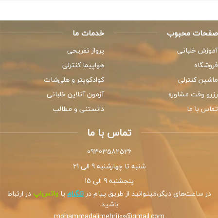
صفحات محبوب
خدمات ما
آموزش خلبانی
پرواز تفریحی
فروشگاه
هواپیما کنترلی
ماشین کنترلی
کوادکوپتر و هلی‌شات
رزرو وقت مشاوره
آزمون آنلاین خلبانی
تماس با ما
دانستنی و مطالب
تماس با ما
09303582526
شنبه تا چهارشنبه 9 الی 21
پنجشنبه 9 الی 15
در ساعت‌های دیگر،میتوانید از طریق پیام در
تلگرام
یا
واتس‌اپ
در ارتباط
باشید.
mohammadalimehri100@gmail.com