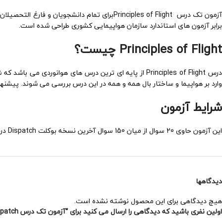
آزمون تک درس Principles of Flightبرای تمام 
برابر آزمون های استاندارد سازمان هواپیمایی کشوری طراحی شده است.
Principles of Flight چیست؟
درس Principles of Flight از پایه ای ترین درس های هوانو
وارد بر هواپیما و ساختار بال همه و همه در این درس بررسی می شوند. پیشنهاد
شرایط آزمون
این آزمون حاوی 20 سوال از میان 150 سوال آخرین نسخه بوکلت Dispatch درس Principles of flight آورده شده است که به صورت رندم انتخاب شده است. مدت زمان آزمون 30 دقیقه می باشد.
دیدگاهها
هیچ دیدگاهی برای این محصول نوشته نشده است.
اولین نفری باشید که دیدگاهی را ارسال می کنید برای “آزمون تک درس Principles of Flight Dispatch”