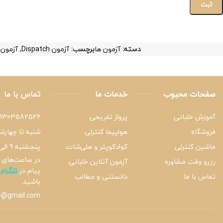
دسته:
آزمون ها
برچسب:
آزمون Dispatch
,
آزمون inciples of Flight
صفحات محبوب
خدمات ما
تماس با ما
آموزش خلبانی
پرواز تفریحی
9303582526
فروشگاه
هواپیما کنترلی
شنبه تا چهارشنبه 9 ا
ماشین کنترلی
کوادکوپتر و هلی‌شات
پنجشنبه 9 الی 15
در ساعت‌های د
رزرو وقت مشاوره
آزمون آنلاین خلبانی
پیام در
تلگرام
تماس با ما
دانستنی و مطالب
باشید.
0@gmail.com