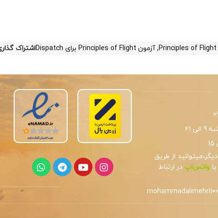
Pr
,
آزمون Principles of Flight برای Dispatch
اشتراک گذاری
0
لی 21
یگر،میتوانید از طریق
یا
واتس‌اپ
در ارتباط
mohammadalimehri10