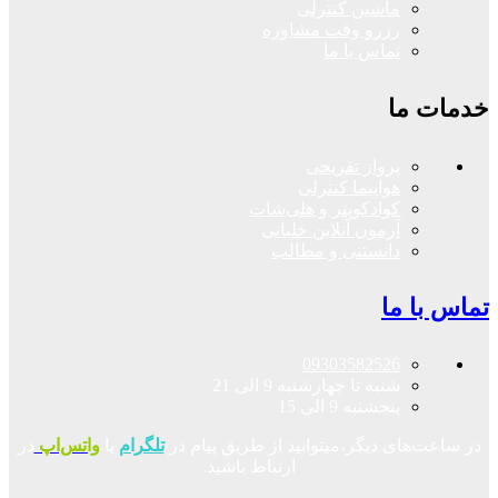
ماشین کنترلی
رزرو وقت مشاوره
تماس با ما
خدمات ما
پرواز تفریحی
هواپیما کنترلی
کوادکوپتر و هلی‌شات
آزمون آنلاین خلبانی
دانستنی و مطالب
تماس با ما
09303582526
شنبه تا چهارشنبه 9 الی 21
پنجشنبه 9 الی 15
در ساعت‌های دیگر،میتوانید از طریق پیام در
تلگرام
یا
واتس‌اپ
در
ارتباط باشید.