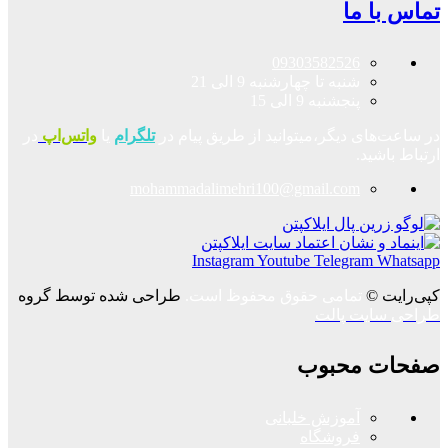
تماس با ما
09303582526
شنبه تا چهارشنبه 9 الی 21
پنجشنبه 9 الی 15
در ساعت‌های دیگر،میتوانید از طریق پیام در
تلگرام
یا
واتس‌اپ
در
ارتباط باشید.
mohammadalimehri100@gmail.com
Instagram
Youtube
Telegram
Whatsapp
کپی‌رایت ©
تمامی حقوق محفوظ است.
طراحی شده توسط گروه
طراحی سایت پالت
صفحات محبوب
آموزش خلبانی
فروشگاه