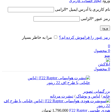
ورود
ایجاد حساب کاربری
نام کاربری یا آدرس ایمیل
*
الزامی
رمز عبور
*
الزامی
ورود
رمز عبور را فراموش کرده اید؟
مرا به خاطر بسپار
0
0
محصول
منو
0
محصول
بزرگنمایی تصویر
خانه
/
لباس و پوشاک
/
تیشرت مردانه
هودی طوسی F22 Raptor
1,790,000
تومان