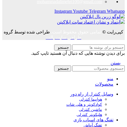
mohammadalimehri100@gmail.com
Instagram
Youtube
Telegram
Whatsapp
کپی‌رایت
©
تمامی حقوق محفوظ است.
طراحی شده توسط گروه
طراحی سایت پالت
جستجو
برای دیدن نوشته هایی که دنبال آن هستید تایپ کنید.
بستن
جستجو
منو
محصولات
وسایل کنترل از راه دور
هواپیما کنترلی
کوادکوپتر و هلی شات
ماشین کنترلی
هلیکوپتر کنترلی
تفنگ های اسباب بازی
تفنگ آبپاش