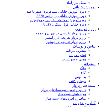
تفنگ تیر ژله‌ای
آموزش خلبانی
دوره آموزش خلبانی مسافربری صفر تا صد
دوره آموزش خلبانی با ایرباس A320
دوره آموزش مکالمات خلبانی و هوانوردی
دوره خلبانی فوق سبک ULPPL
پرواز تفریحی
رزرو پرواز تفریحی در تهران و حومه
رزرو پرواز تفریحی در رامسر
رزرو پرواز تفریحی در نوشهر
لباس و پوشاک
تیشرت مردانه
تیشرت زنانه
هودی و سویشرت
متفرقه
ماگ
کلاه
پد موس
خوشبو کننده
شبیه ساز پرواز
دانلود و نصب شبیه‌سازهای پرواز
هواپیماهای شبیه ساز
مناظر و افزونه‌های شبیه ساز
کتاب و جزوات