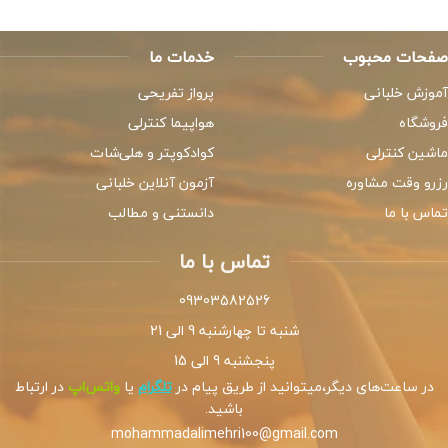
صفحات محبوب
خدمات ما
آموزش خلبانی
پرواز تفریحی
فروشگاه
هواپیما کنترلی
ماشین کنترلی
کوادکوپتر و هلی‌شات
رزرو وقت مشاوره
آزمون آنلاین خلبانی
تماس با ما
دانستنی و مطالب
تماس با ما
09303582526
شنبه تا چهارشنبه 9 الی 21
پنجشنبه 9 الی 15
در ساعت‌های دیگر،میتوانید از طریق پیام در
تلگرام
یا
واتس‌اپ
در ارتباط
باشید.
mohammadalimehri100@gmail.com